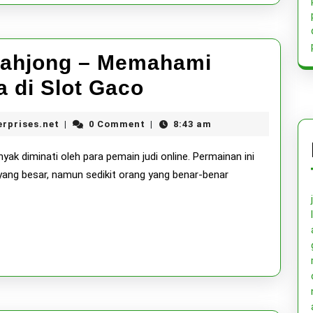
dalam
Permainan
Mahjong – Memahami
Slot
Demo
 di Slot Gaco
Online
Slot
admin@lewisenterprises.net
rprises.net
0 Comment
8:43 am
|
|
PG
ak diminati oleh para pemain judi online. Permainan ini
Soft
yang besar, namun sedikit orang yang benar-benar
Mahjong
–
Memahami
Proses
dan