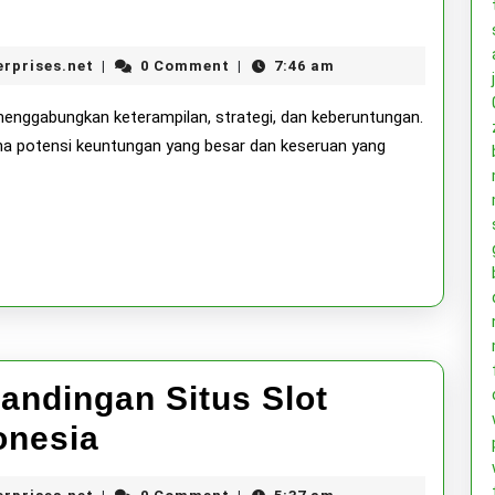
Slot
Anti
admin@lewisenterprises.net
rprises.net
0 Comment
7:46 am
|
|
Rungkat
enggabungkan keterampilan, strategi, dan keberuntungan.
–
ena potensi keuntungan yang besar dan keseruan yang
Rahasia
Sukses
Menjadi
Pemain
yang
Cerdas
andingan Situs Slot
Demo
onesia
Slot
admin@lewisenterprises.net