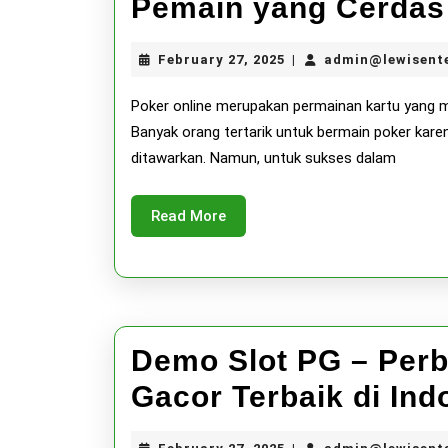
Pemain yang Cerdas
February
February 27, 2025
admin@lewisente
|
27,
2025
Poker online merupakan permainan kartu yang m
Banyak orang tertarik untuk bermain poker kar
ditawarkan. Namun, untuk sukses dalam
Read
Read More
More
Demo Slot PG – Perb
Gacor Terbaik di Ind
February