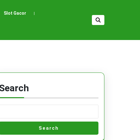
Slot Gacor
Search
Search