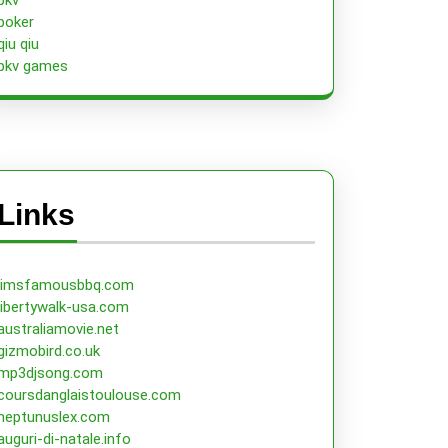
pkv
poker
qiu qiu
pkv games
Links
jimsfamousbbq.com
libertywalk-usa.com
australiamovie.net
gizmobird.co.uk
mp3djsong.com
coursdanglaistoulouse.com
neptunuslex.com
auguri-di-natale.info