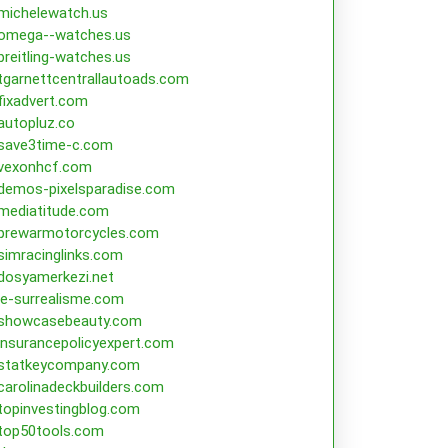
michelewatch.us
omega--watches.us
breitling-watches.us
tgarnettcentrallautoads.com
fixadvert.com
autopluz.co
save3time-c.com
vexonhcf.com
demos-pixelsparadise.com
mediatitude.com
prewarmotorcycles.com
simracinglinks.com
dosyamerkezi.net
le-surrealisme.com
showcasebeauty.com
insurancepolicyexpert.com
statkeycompany.com
carolinadeckbuilders.com
topinvestingblog.com
top50tools.com