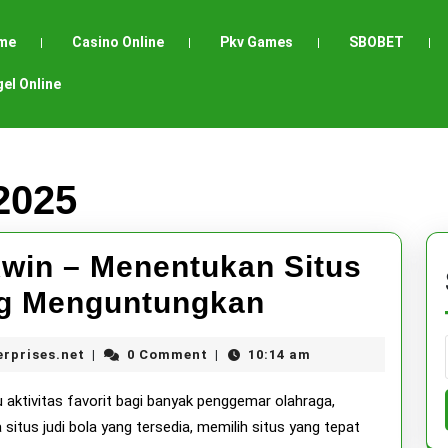
me
Casino Online
Pkv Games
SBOBET
el Online
2025
xwin – Menentukan Situs
Situs
ng Menguntungkan
Slot
admin@lewisenterprises.net
rprises.net
0 Comment
10:14 am
|
|
Gacor
u aktivitas favorit bagi banyak penggemar olahraga,
Maxwin
itus judi bola yang tersedia, memilih situs yang tepat
–