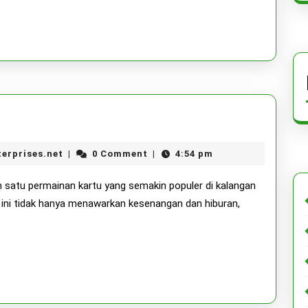
admin@lewisenterprises.net
erprises.net
0 Comment
4:54 pm
|
|
 satu permainan kartu yang semakin populer di kalangan
 ini tidak hanya menawarkan kesenangan dan hiburan,