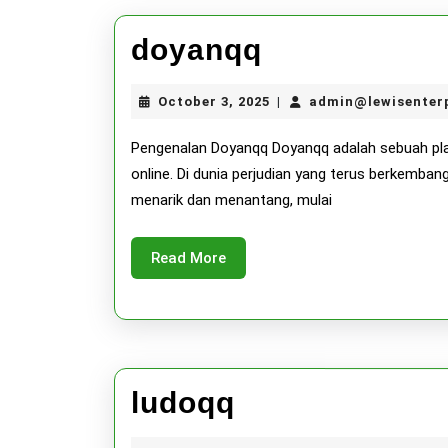
doyanqq
doyanqq
October
October 3, 2025
admin@lewisenterp
|
3,
2025
Pengenalan Doyanqq Doyanqq adalah sebuah plat
online. Di dunia perjudian yang terus berkemba
menarik dan menantang, mulai
Read
Read More
More
ludoqq
ludoqq