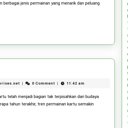
n berbagai jenis permainan yang menarik dan peluang
tren
u
permainan
admin@lewisenterprises.net
rises.net
0 Comment
11:42 am
|
|
kartu
rtu telah menjadi bagian tak terpisahkan dari budaya
apa tahun terakhir, tren permainan kartu semakin