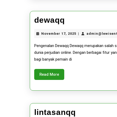
dewaqq
dewaqq
November
November 17, 2025
admin@lewisent
|
17,
2025
Pengenalan Dewaqq Dewaqq merupakan salah sat
dunia perjudian online. Dengan berbagai fitur y
bagi banyak pemain di
Read
Read More
More
lintasanqq
lintasanqq