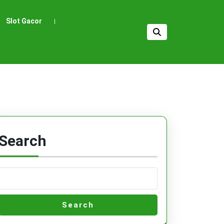
Slot Gacor
Search
Search