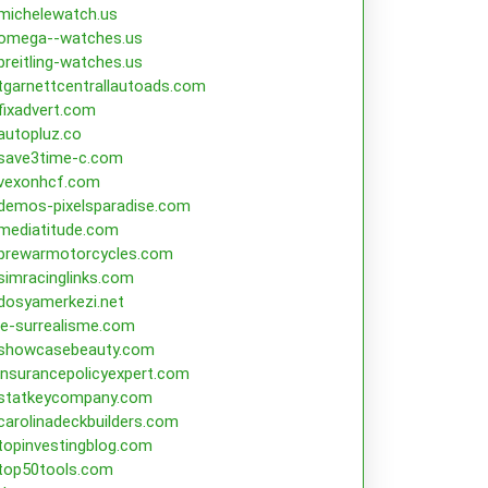
michelewatch.us
omega--watches.us
breitling-watches.us
tgarnettcentrallautoads.com
fixadvert.com
autopluz.co
save3time-c.com
vexonhcf.com
demos-pixelsparadise.com
mediatitude.com
prewarmotorcycles.com
simracinglinks.com
dosyamerkezi.net
le-surrealisme.com
showcasebeauty.com
insurancepolicyexpert.com
statkeycompany.com
carolinadeckbuilders.com
topinvestingblog.com
top50tools.com