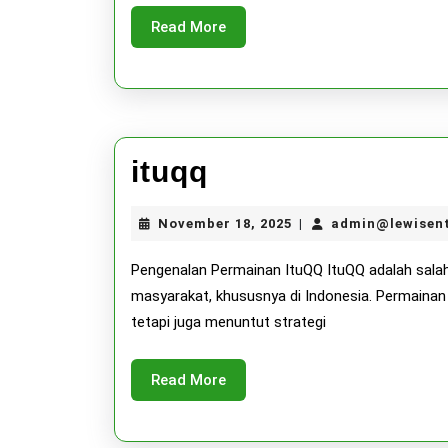
Read
Read More
More
ituqq
ituqq
November
November 18, 2025
admin@lewisent
|
18,
2025
Pengenalan Permainan ItuQQ ItuQQ adalah salah
masyarakat, khususnya di Indonesia. Permainan
tetapi juga menuntut strategi
Read
Read More
More