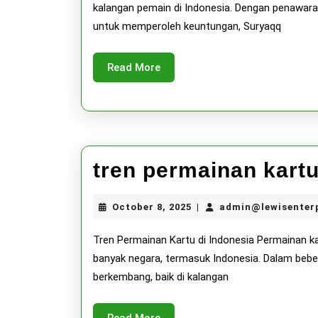
kalangan pemain di Indonesia. Dengan penawara
untuk memperoleh keuntungan, Suryaqq
Read
Read More
More
tren permainan kart
October
October 8, 2025
admin@lewisenterp
|
8,
2025
Tren Permainan Kartu di Indonesia Permainan ka
banyak negara, termasuk Indonesia. Dalam beber
berkembang, baik di kalangan
Read