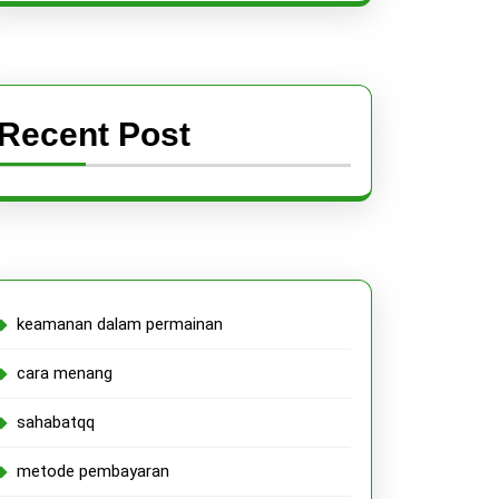
Recent Post
keamanan dalam permainan
cara menang
sahabatqq
metode pembayaran