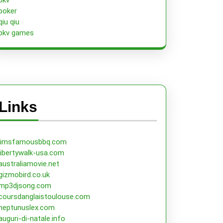
pkv
poker
qiu qiu
pkv games
Links
jimsfamousbbq.com
libertywalk-usa.com
australiamovie.net
gizmobird.co.uk
mp3djsong.com
coursdanglaistoulouse.com
neptunuslex.com
auguri-di-natale.info