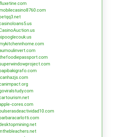
fluxetine.com
mobilecasino8760.com
betqq3.net
casinoloans5.us
CasinoAuction.us
kipooglecouk.us
mykitchennhome.com
aumoulinvert.com
thefoodiepassport.com
superwindowproject.com
papibakigrafo.com
icanhazjs.com
canimpact.org
goviralstudy.com
cartourism.net
apple-cores.com
pulserasdeactividad10.com
barbaracarlotti.com
desktopmining.net
inthebleachers.net