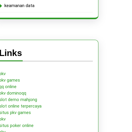
keamanan data
Links
pkv
pkv games
qq online
pkv dominoqq
slot demo mahjong
slot online terpercaya
situs pkv games
pkv
situs poker online