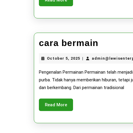
Read More
More
cara
cara bermain
bermai
October
October 5, 2025
admin@lewisenterp
|
5,
2025
Pengenalan Permainan Permainan telah menjadi 
purba. Tidak hanya memberikan hiburan, tetapi ju
dan berkembang. Dari permainan tradisional
Read
Read More
More