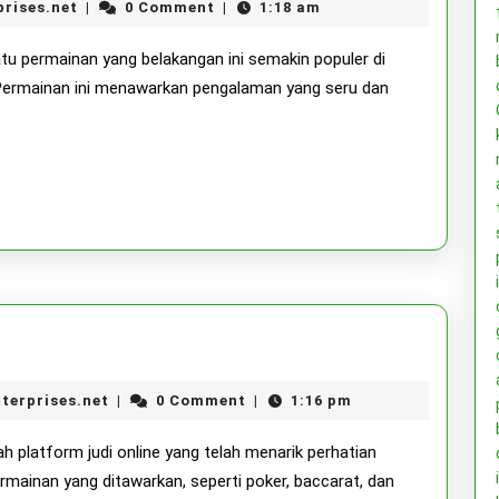
admin@lewisenterprises.net
rises.net
0 Comment
1:18 am
|
|
u permainan yang belakangan ini semakin populer di
 Permainan ini menawarkan pengalaman yang seru dan
admin@lewisenterprises.net
terprises.net
0 Comment
1:16 pm
|
|
 platform judi online yang telah menarik perhatian
rmainan yang ditawarkan, seperti poker, baccarat, dan