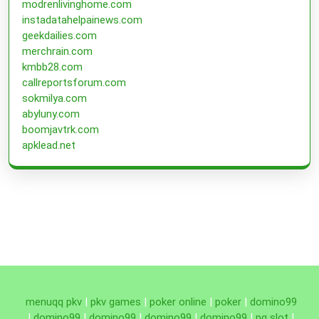
modrenlivinghome.com
instadatahelpainews.com
geekdailies.com
merchrain.com
kmbb28.com
callreportsforum.com
sokmilya.com
abyluny.com
boomjavtrk.com
apklead.net
menuqq pkv
|
pkv games
|
poker online
|
poker
|
domino99
|
domino99
|
domino99
|
domino99
|
domino99
|
pg slot
|