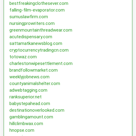
bestfreakingclothesever.com
falling-film-evaporator.com
sumuslawfirm.com
nursingprowriters.com
greenmountainthreadwear.com
acutedispensary.com
sattamatkanewsblog.com
cryptocurrencytradingcn.com
totowaz.com
charlestonwipesettlement.com
brandfollowmarket.com
weeklyjobnews.com
countyanimalshelter.com
adwebtagging.com
ranksuperior.net
babystepahead.com
destinationoverlooked.com
gamblingamount.com
hillclimbwax.com
hnopse.com