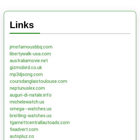
Links
jimsfamousbbq.com
libertywalk-usa.com
australiamovie.net
gizmobird.co.uk
mp3djsong.com
coursdanglaistoulouse.com
neptunuslex.com
auguri-di-natale.info
michelewatch.us
omega--watches.us
breitling-watches.us
tgarnettcentrallautoads.com
fixadvert.com
autopluz.co