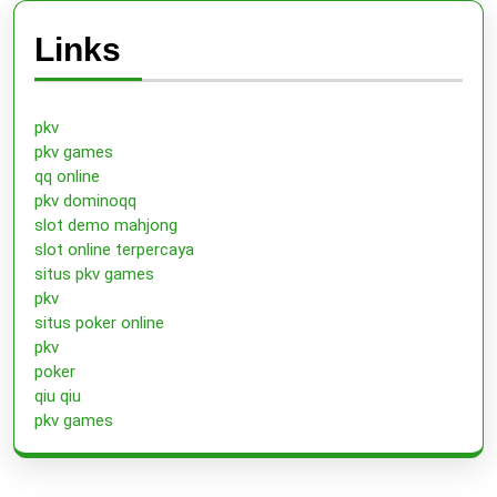
Links
pkv
pkv games
qq online
pkv dominoqq
slot demo mahjong
slot online terpercaya
situs pkv games
pkv
situs poker online
pkv
poker
qiu qiu
pkv games