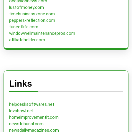
occasionnews.com
lustofmoney.com
timebusinesszone.com
peppers-reflection.com
tuneoflife.com
windowwellmaintenancepros.com
affiliateholder.com
Links
helpdesksoftwares.net
lovabowl.net
homeimprovementit.com
newstribunal.com
newsdailymagazines.com