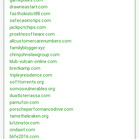
drawneastart.com
fasthokislot88.com
safecasinotips.com
jackpotchips.com
proelitesoftware.com
allcustomercarenumbers.com
familyblogger.xyz
chrisjohnslawgroup.com
klub-vulcan-online.com
breitkamp.com
tripleyresidence.com
softtorrents.org
somosvulnerables.org
duatloterrassa.com
pamufon.com
porscheperformancedrive.com
tamethekraken.org
lutzinator.com
ondasrl.com
blife2016.com