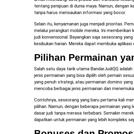
tentang penipuan di dunia maya. Namun, dengan 
tanpa harus merisaukan informasi yang bocor.
Selain itu, kenyamanan juga menjadi prioritas. Pe
melalui perangkat mobile mereka. Ini memberikan k
judi konvensional. Bayangkan saja seseorang yang
kesibukan harian. Mereka dapat membuka aplikasi d
Pilihan Permainan y
Salah satu daya tarik utama BandarJudiQQ adalah 
jenis permainan yang bisa dipilih oleh pemain ses
yang penuh strategi, atau permainan domino yang l
mencoba berbagai jenis permainan dan menemukan
Contohnya, seseorang yang baru pertama kali men
pilihan. Namun, dengan beberapa permainan yang l
dasar judi tanpa merasa terbebani. Semakin mere
dapatkan untuk permainan yang lebih kompleks sep
Bonuses dan Promosi