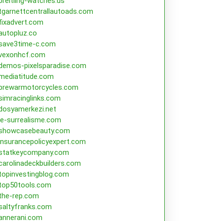
breitling-watches.us
tgarnettcentrallautoads.com
fixadvert.com
autopluz.co
save3time-c.com
vexonhcf.com
demos-pixelsparadise.com
mediatitude.com
prewarmotorcycles.com
simracinglinks.com
dosyamerkezi.net
le-surrealisme.com
showcasebeauty.com
insurancepolicyexpert.com
statkeycompany.com
carolinadeckbuilders.com
topinvestingblog.com
top50tools.com
the-rep.com
saltyfranks.com
annerani.com