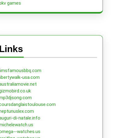
pkv games
Links
jimsfamousbbq.com
libertywalk-usa.com
australiamovie.net
gizmobird.co.uk
mp3djsong.com
coursdanglaistoulouse.com
neptunuslex.com
auguri-di-natale.info
michelewatch.us
omega--watches.us