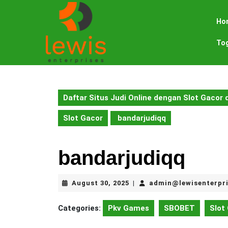
Skip
to
Ho
content
Skip
Tog
to
content
Daftar Situs Judi Online dengan Slot Gacor 
Slot Gacor
bandarjudiqq
bandarjudiqq
August
August 30, 2025
admin@lewisenterpri
|
30,
2025
Categories:
Pkv Games
SBOBET
Slot