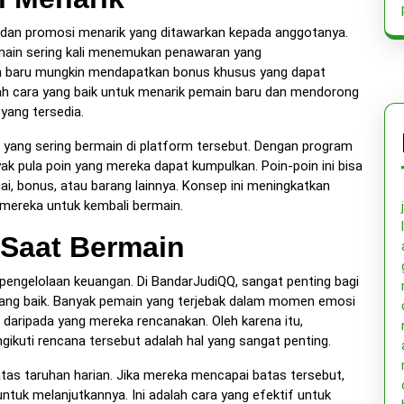
 dan promosi menarik yang ditawarkan kepada anggotanya.
main sering kali menemukan penawaran yang
n baru mungkin mendapatkan bonus khusus yang dapat
lah cara yang baik untuk menarik pemain baru dan mendorong
yang tersedia.
in yang sering bermain di platform tersebut. Dengan program
ak pula poin yang mereka dapat kumpulkan. Poin-poin ini bisa
ai, bonus, atau barang lainnya. Konsep ini meningkatkan
 mereka untuk kembali bermain.
Saat Bermain
h pengelolaan keuangan. Di BandarJudiQQ, sangat penting bagi
 yang baik. Banyak pemain yang terjebak dalam momen emosi
daripada yang mereka rencanakan. Oleh karena itu,
ikuti rencana tersebut adalah hal yang sangat penting.
as taruhan harian. Jika mereka mencapai batas tersebut,
ntuk melanjutkannya. Ini adalah cara yang efektif untuk