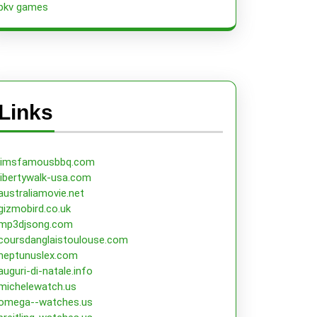
pkv games
Links
jimsfamousbbq.com
libertywalk-usa.com
australiamovie.net
gizmobird.co.uk
mp3djsong.com
coursdanglaistoulouse.com
neptunuslex.com
auguri-di-natale.info
michelewatch.us
omega--watches.us