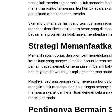
sering kali mendorong pemain untuk mencoba berb
menerima bonus tambahan, tiket untuk acara ekskl
pengakuan atas kesetiaan mereka.
Skenario di mana pemain yang telah bermain secar
mendapatkan tiket untuk acara besar yang diselen
bagaimana program ini tidak hanya memberikan imb
Strategi Memanfaatk
Memanfaatkan bonus dan promosi memerlukan str
ketentuan yang menyertai setiap bonus karena ser
pemain dapat menarik kemenangan. Ini berarti ba
bonus yang ditawarkan, tetapi juga seberapa muda
Misalnya, seorang pemain yang menerima bonus be
mungkin tidak mendapatkan keuntungan sebanyak y
membaca syarat dan ketentuan dengan seksama 
mereka bermain.
Pentingnya Bermain 