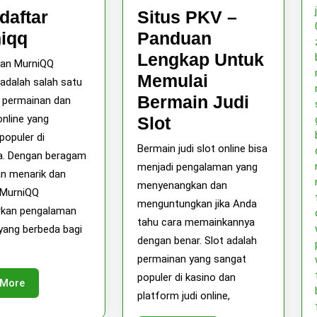
daftar
Situs PKV –
cara
iqq
Panduan
daftar
Lengkap Untuk
lan MurniQQ
murniqq
Memulai
adalah salah satu
Bermain Judi
 permainan dan
online yang
Situs
Slot
populer di
PKV
Bermain judi slot online bisa
a. Dengan beragam
–
menjadi pengalaman yang
n menarik dan
Panduan
menyenangkan dan
 MurniQQ
menguntungkan jika Anda
Lengkap
kan pengalaman
tahu cara memainkannya
Untuk
yang berbeda bagi
dengan benar. Slot adalah
Memulai
permainan yang sangat
Bermain
populer di kasino dan
Read
 More
Judi
platform judi online,
More
Slot