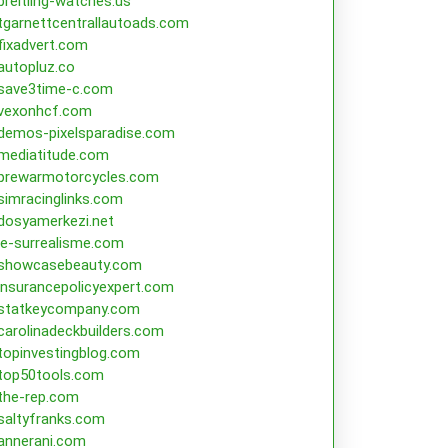
breitling-watches.us
tgarnettcentrallautoads.com
fixadvert.com
autopluz.co
save3time-c.com
vexonhcf.com
demos-pixelsparadise.com
mediatitude.com
prewarmotorcycles.com
simracinglinks.com
dosyamerkezi.net
le-surrealisme.com
showcasebeauty.com
insurancepolicyexpert.com
statkeycompany.com
carolinadeckbuilders.com
topinvestingblog.com
top50tools.com
the-rep.com
saltyfranks.com
annerani.com