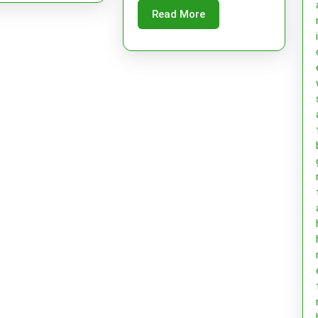
Read
Read More
More