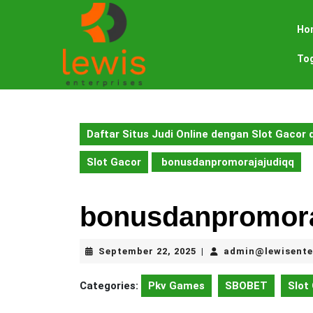
Skip
to
Ho
content
Skip
Tog
to
content
Daftar Situs Judi Online dengan Slot Gacor 
Slot Gacor
bonusdanpromorajajudiqq
bonusdanpromora
September
September 22, 2025
admin@lewisente
|
22,
2025
Categories:
Pkv Games
SBOBET
Slot