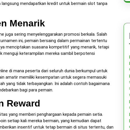
n langsung mendapatkan kredit untuk bermain slot tanpa
n Menarik
line juga sering menyelenggarakan promosi berkala. Salah
turnamen ini, pemain bersaing dalam permainan tertentu
nya menciptakan suasana kompetitif yang menarik, tetapi
 menguji keterampilan mereka sambil berpotensi
line di mana peserta dari seluruh dunia berkumpul untuk
main amatir memiliki kesempatan untuk segera memasuki
ah yang tidak terbayangkan. Ini adalah contoh bagaimana
debarkan bagi para pemain.
an Reward
alitas yang memberi penghargaan kepada pemain setia.
oin setiap kali mereka bermain, yang kemudian dapat
berikan insentif untuk tetap bermain di situs tertentu, dan