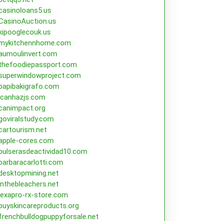
casinoloans5.us
CasinoAuction.us
kipooglecouk.us
mykitchennhome.com
aumoulinvert.com
thefoodiepassport.com
superwindowproject.com
papibakigrafo.com
icanhazjs.com
canimpact.org
goviralstudy.com
cartourism.net
apple-cores.com
pulserasdeactividad10.com
barbaracarlotti.com
desktopmining.net
inthebleachers.net
lexapro-rx-store.com
buyskincareproducts.org
frenchbulldogpuppyforsale.net