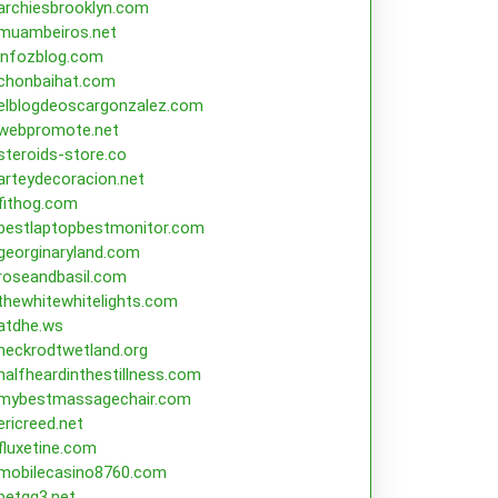
archiesbrooklyn.com
muambeiros.net
infozblog.com
chonbaihat.com
elblogdeoscargonzalez.com
webpromote.net
steroids-store.co
arteydecoracion.net
fithog.com
bestlaptopbestmonitor.com
georginaryland.com
roseandbasil.com
thewhitewhitelights.com
atdhe.ws
heckrodtwetland.org
halfheardinthestillness.com
mybestmassagechair.com
ericreed.net
fluxetine.com
mobilecasino8760.com
betqq3.net