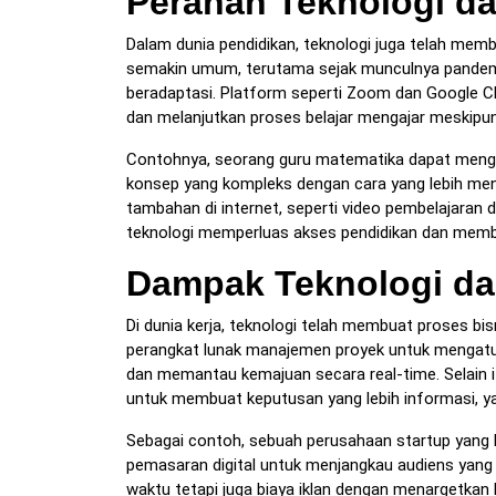
Peranan Teknologi d
Dalam dunia pendidikan, teknologi juga telah mem
semakin umum, terutama sejak munculnya pandemi
beradaptasi. Platform seperti Zoom dan Google 
dan melanjutkan proses belajar mengajar meskipun
Contohnya, seorang guru matematika dapat menggu
konsep yang kompleks dengan cara yang lebih men
tambahan di internet, seperti video pembelajaran di
teknologi memperluas akses pendidikan dan member
Dampak Teknologi da
Di dunia kerja, teknologi telah membuat proses bis
perangkat lunak manajemen proyek untuk mengatur
dan memantau kemajuan secara real-time. Selain i
untuk membuat keputusan yang lebih informasi, yan
Sebagai contoh, sebuah perusahaan startup yang
pemasaran digital untuk menjangkau audiens yang 
waktu tetapi juga biaya iklan dengan menargetka