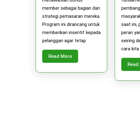
member sebagai bagian dari
pembangu
strategi pemasaran mereka.
masyaraka
Program ini dirancang untuk
saat ini,
memberikan insentif kepada
peran yan
pelanggan agar tetap
seiring 
cara kita
Read
Read More
More
Read