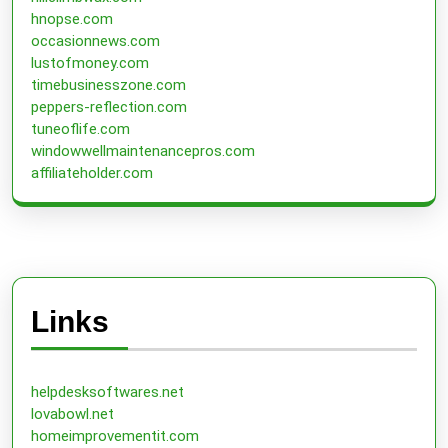
hnopse.com
occasionnews.com
lustofmoney.com
timebusinesszone.com
peppers-reflection.com
tuneoflife.com
windowwellmaintenancepros.com
affiliateholder.com
Links
helpdesksoftwares.net
lovabowl.net
homeimprovementit.com