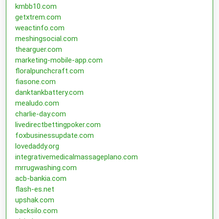
kmbb10.com
getxtrem.com
weactinfo.com
meshingsocial.com
thearguer.com
marketing-mobile-app.com
floralpunchcraft.com
fiasone.com
danktankbattery.com
mealudo.com
charlie-day.com
livedirectbettingpoker.com
foxbusinessupdate.com
lovedaddy.org
integrativemedicalmassageplano.com
mrrugwashing.com
acb-bankia.com
flash-es.net
upshak.com
backsilo.com