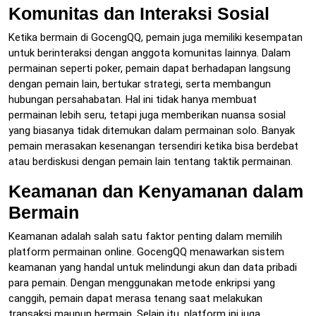
Komunitas dan Interaksi Sosial
Ketika bermain di GocengQQ, pemain juga memiliki kesempatan
untuk berinteraksi dengan anggota komunitas lainnya. Dalam
permainan seperti poker, pemain dapat berhadapan langsung
dengan pemain lain, bertukar strategi, serta membangun
hubungan persahabatan. Hal ini tidak hanya membuat
permainan lebih seru, tetapi juga memberikan nuansa sosial
yang biasanya tidak ditemukan dalam permainan solo. Banyak
pemain merasakan kesenangan tersendiri ketika bisa berdebat
atau berdiskusi dengan pemain lain tentang taktik permainan.
Keamanan dan Kenyamanan dalam
Bermain
Keamanan adalah salah satu faktor penting dalam memilih
platform permainan online. GocengQQ menawarkan sistem
keamanan yang handal untuk melindungi akun dan data pribadi
para pemain. Dengan menggunakan metode enkripsi yang
canggih, pemain dapat merasa tenang saat melakukan
transaksi maupun bermain. Selain itu, platform ini juga