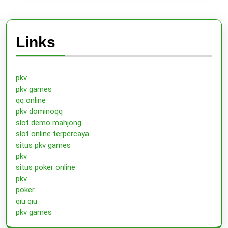
Links
pkv
pkv games
qq online
pkv dominoqq
slot demo mahjong
slot online terpercaya
situs pkv games
pkv
situs poker online
pkv
poker
qiu qiu
pkv games