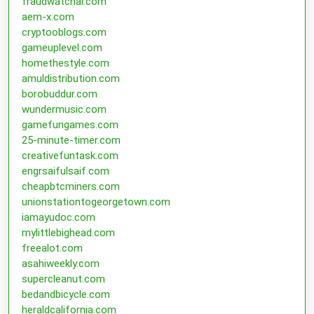
fraudwatchai.com
aem-x.com
cryptooblogs.com
gameuplevel.com
homethestyle.com
amuldistribution.com
borobuddur.com
wundermusic.com
gamefungames.com
25-minute-timer.com
creativefuntask.com
engrsaifulsaif.com
cheapbtcminers.com
unionstationtogeorgetown.com
iamayudoc.com
mylittlebighead.com
freealot.com
asahiweekly.com
supercleanut.com
bedandbicycle.com
heraldcalifornia.com