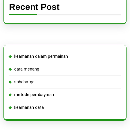
Recent Post
keamanan dalam permainan
cara menang
sahabatqq
metode pembayaran
keamanan data