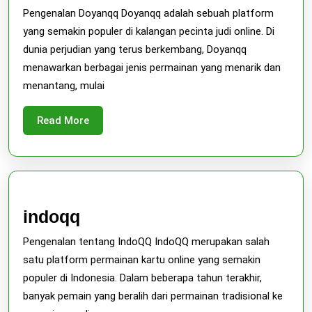
Pengenalan Doyanqq Doyanqq adalah sebuah platform
yang semakin populer di kalangan pecinta judi online. Di
dunia perjudian yang terus berkembang, Doyanqq
menawarkan berbagai jenis permainan yang menarik dan
menantang, mulai
Read
Read More
More
indoqq
indoqq
Pengenalan tentang IndoQQ IndoQQ merupakan salah
satu platform permainan kartu online yang semakin
populer di Indonesia. Dalam beberapa tahun terakhir,
banyak pemain yang beralih dari permainan tradisional ke