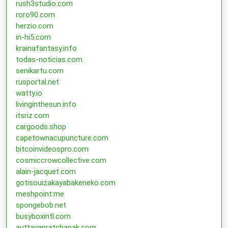
rush3studio.com
roro90.com
herzio.com
in-hi5.com
krainafantasy.info
todas-noticias.com
senikartu.com
rusportal.net
watty.io
livinginthesun.info
itsriz.com
cargoods.shop
capetownacupuncture.com
bitcoinvideospro.com
cosmiccrowcollective.com
alain-jacquet.com
gotisouizakayabakeneko.com
meshpoint.me
spongebob.net
busyboxintl.com
auttayanratchapak.com