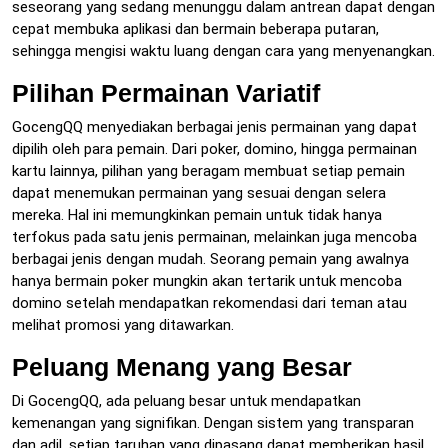
seseorang yang sedang menunggu dalam antrean dapat dengan
cepat membuka aplikasi dan bermain beberapa putaran,
sehingga mengisi waktu luang dengan cara yang menyenangkan.
Pilihan Permainan Variatif
GocengQQ menyediakan berbagai jenis permainan yang dapat
dipilih oleh para pemain. Dari poker, domino, hingga permainan
kartu lainnya, pilihan yang beragam membuat setiap pemain
dapat menemukan permainan yang sesuai dengan selera
mereka. Hal ini memungkinkan pemain untuk tidak hanya
terfokus pada satu jenis permainan, melainkan juga mencoba
berbagai jenis dengan mudah. Seorang pemain yang awalnya
hanya bermain poker mungkin akan tertarik untuk mencoba
domino setelah mendapatkan rekomendasi dari teman atau
melihat promosi yang ditawarkan.
Peluang Menang yang Besar
Di GocengQQ, ada peluang besar untuk mendapatkan
kemenangan yang signifikan. Dengan sistem yang transparan
dan adil, setiap taruhan yang dipasang dapat memberikan hasil