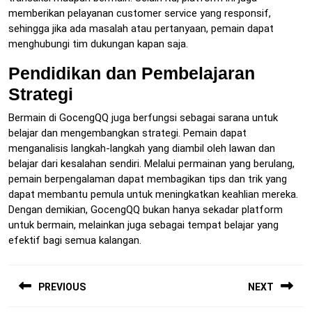
memberikan pelayanan customer service yang responsif,
sehingga jika ada masalah atau pertanyaan, pemain dapat
menghubungi tim dukungan kapan saja.
Pendidikan dan Pembelajaran
Strategi
Bermain di GocengQQ juga berfungsi sebagai sarana untuk
belajar dan mengembangkan strategi. Pemain dapat
menganalisis langkah-langkah yang diambil oleh lawan dan
belajar dari kesalahan sendiri. Melalui permainan yang berulang,
pemain berpengalaman dapat membagikan tips dan trik yang
dapat membantu pemula untuk meningkatkan keahlian mereka.
Dengan demikian, GocengQQ bukan hanya sekadar platform
untuk bermain, melainkan juga sebagai tempat belajar yang
efektif bagi semua kalangan.
Post
PREVIOUS
NEXT
navigation