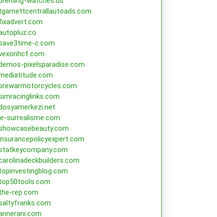
breitling-watches.us
tgarnettcentrallautoads.com
fixadvert.com
autopluz.co
save3time-c.com
vexonhcf.com
demos-pixelsparadise.com
mediatitude.com
prewarmotorcycles.com
simracinglinks.com
dosyamerkezi.net
le-surrealisme.com
showcasebeauty.com
ungan
insurancepolicyexpert.com
in
statkeycompany.com
carolinadeckbuilders.com
topinvestingblog.com
top50tools.com
the-rep.com
saltyfranks.com
annerani.com