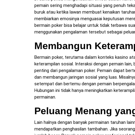
pemain sering menghadapi situasi yang penuh tek
buruk atau ketika lawan membuat kenaikan taruha
membiarkan emosinya menguasai keputusan mereka
bermain poker bisa belajar untuk tidak terbawa su
menggunakan pengalaman tersebut sebagai peluan
Membangun Keterampi
Bermain poker, terutama dalam konteks kasino 
keterampilan sosial. Interaksi dengan pemain lain,
penting dari pengalaman poker. Pemain dapat bert
dan membangun jaringan sosial yang luas. Misalny
setempat dan bertemu dengan pemain berpengalama
Hubungan ini tidak hanya meningkatkan keterampilan
permainan.
Peluang Menang yang
Lain halnya dengan banyak permainan taruhan lain
mendapatkan penghasilan tambahan. Jika seorang