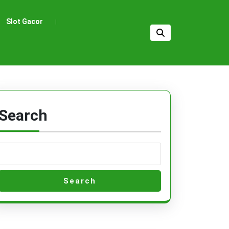
Slot Gacor
Search
Search