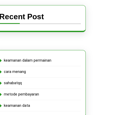
Recent Post
keamanan dalam permainan
cara menang
sahabatqq
metode pembayaran
keamanan data