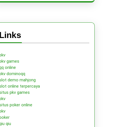
Links
pkv
pkv games
qq online
pkv dominoqq
slot demo mahjong
slot online terpercaya
situs pkv games
pkv
situs poker online
pkv
poker
qiu qiu