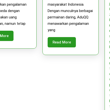
kan pengalaman
masyarakat Indonesia.
beda dengan
Dengan munculnya berbagai
akan uang
permainan daring, AduQQ
n, namun tetap
menawarkan pengalaman
yang
Read
 More
More
Read
Read More
More