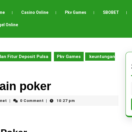
me
Casino Online
Pkv Games
SBOBET
el Online
dan Fitur Deposit Pulsa
Pkv Games
keuntungan
ain poker
admin@lewisenterprises.net
.net
0 Comment
10:27 pm
|
|