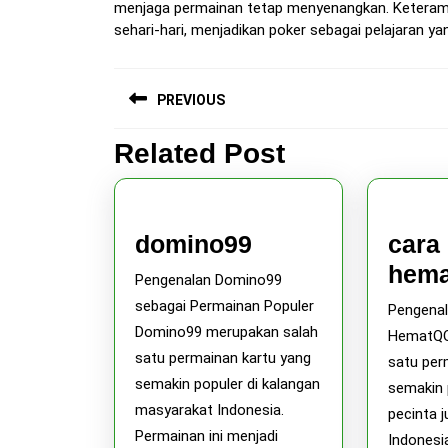
menjaga permainan tetap menyenangkan. Keterampi
sehari-hari, menjadikan poker sebagai pelajaran y
Post
PREVIOUS
navigation
Related Post
Previous
post:
domino99
domino99
cara
hema
Pengenalan Domino99
sebagai Permainan Populer
Pengena
Domino99 merupakan salah
HematQQ
satu permainan kartu yang
satu per
semakin populer di kalangan
semakin 
masyarakat Indonesia.
pecinta j
Permainan ini menjadi
Indonesia