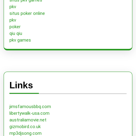
situs pkv games
pkv
situs poker online
pkv
poker
qiu qiu
pkv games
Links
jimsfamousbbq.com
libertywalk-usa.com
australiamovie.net
gizmobird.co.uk
mp3djsong.com