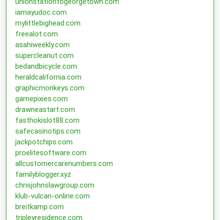
unionstationtogeorgetown.com
iamayudoc.com
mylittlebighead.com
freealot.com
asahiweekly.com
supercleanut.com
bedandbicycle.com
heraldcalifornia.com
graphicmonkeys.com
gamepixies.com
drawneastart.com
fasthokislot88.com
safecasinotips.com
jackpotchips.com
proelitesoftware.com
allcustomercarenumbers.com
familyblogger.xyz
chrisjohnslawgroup.com
klub-vulcan-online.com
breitkamp.com
tripleyresidence.com