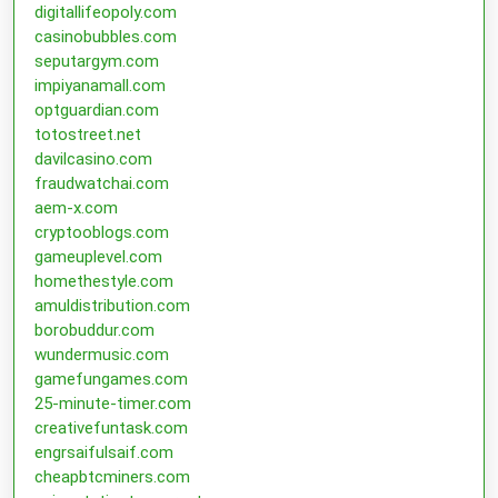
digitallifeopoly.com
casinobubbles.com
seputargym.com
impiyanamall.com
optguardian.com
totostreet.net
davilcasino.com
fraudwatchai.com
aem-x.com
cryptooblogs.com
gameuplevel.com
homethestyle.com
amuldistribution.com
borobuddur.com
wundermusic.com
gamefungames.com
25-minute-timer.com
creativefuntask.com
engrsaifulsaif.com
cheapbtcminers.com