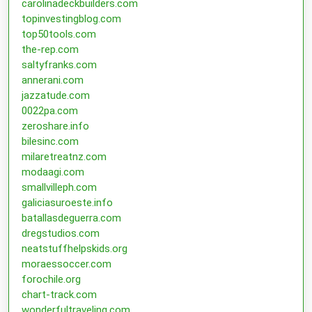
carolinadeckbuilders.com
topinvestingblog.com
top50tools.com
the-rep.com
saltyfranks.com
annerani.com
jazzatude.com
0022pa.com
zeroshare.info
bilesinc.com
milaretreatnz.com
modaagi.com
smallvilleph.com
galiciasuroeste.info
batallasdeguerra.com
dregstudios.com
neatstuffhelpskids.org
moraessoccer.com
forochile.org
chart-track.com
wonderfultraveling.com