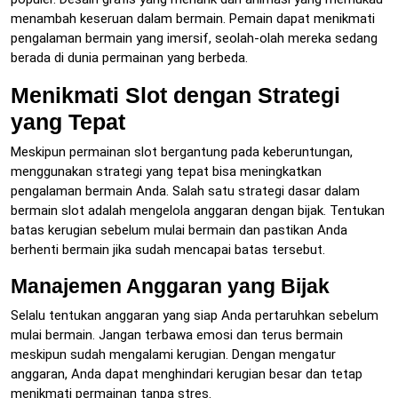
menambah keseruan dalam bermain. Pemain dapat menikmati
pengalaman bermain yang imersif, seolah-olah mereka sedang
berada di dunia permainan yang berbeda.
Menikmati Slot dengan Strategi
yang Tepat
Meskipun permainan slot bergantung pada keberuntungan,
menggunakan strategi yang tepat bisa meningkatkan
pengalaman bermain Anda. Salah satu strategi dasar dalam
bermain slot adalah mengelola anggaran dengan bijak. Tentukan
batas kerugian sebelum mulai bermain dan pastikan Anda
berhenti bermain jika sudah mencapai batas tersebut.
Manajemen Anggaran yang Bijak
Selalu tentukan anggaran yang siap Anda pertaruhkan sebelum
mulai bermain. Jangan terbawa emosi dan terus bermain
meskipun sudah mengalami kerugian. Dengan mengatur
anggaran, Anda dapat menghindari kerugian besar dan tetap
menikmati permainan tanpa stres.