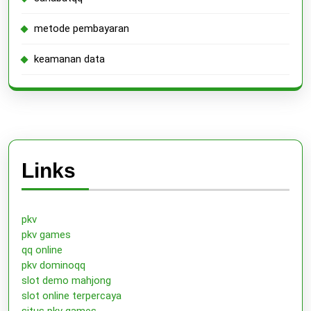
metode pembayaran
keamanan data
Links
pkv
pkv games
qq online
pkv dominoqq
slot demo mahjong
slot online terpercaya