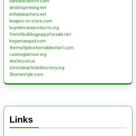
barbaracarlotti.com
desktopmining.net
inthebleachers.net
lexapro-rx-store.com
buyskincareproducts.org
frenchbulldogpuppyforsale.net
kogamasquid.com
themultiplicationtablechart.com
casinoglamour.org
dextercoin.io
christianarticledirectory.org
5homestyle.com
Links