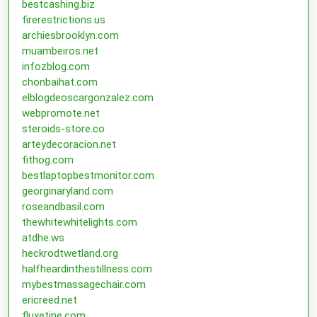
bestcashing.biz
firerestrictions.us
archiesbrooklyn.com
muambeiros.net
infozblog.com
chonbaihat.com
elblogdeoscargonzalez.com
webpromote.net
steroids-store.co
arteydecoracion.net
fithog.com
bestlaptopbestmonitor.com
georginaryland.com
roseandbasil.com
thewhitewhitelights.com
atdhe.ws
heckrodtwetland.org
halfheardinthestillness.com
mybestmassagechair.com
ericreed.net
fluxetine.com