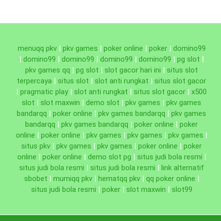
menuqq pkv
|
pkv games
|
poker online
|
poker
|
domino99
|
domino99
|
domino99
|
domino99
|
domino99
|
pg slot
|
pkv games qq
|
pg slot
|
slot gacor hari ini
|
situs slot
terpercaya
|
situs slot
|
slot anti rungkat
|
situs slot gacor
|
pragmatic play
|
slot anti rungkat
|
situs slot gacor
|
x500
slot
|
slot maxwin
|
demo slot
|
pkv games
|
pkv games
bandarqq
|
poker online
|
pkv games bandarqq
|
pkv games
bandarqq
|
pkv games bandarqq
|
poker online
|
poker
online
|
poker online
|
pkv games
|
pkv games
|
pkv games
|
situs pkv
|
pkv games
|
pkv games
|
poker online
|
poker
online
|
poker online
|
demo slot pg
|
situs judi bola resmi
|
situs judi bola resmi
|
situs judi bola resmi
|
link alternatif
sbobet
|
murniqq pkv
|
hematqq pkv
|
qq poker online
|
situs judi bola resmi
|
poker
|
slot maxwin
|
slot99
Sc