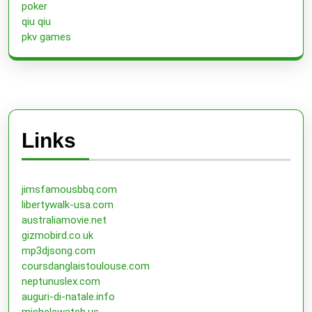
poker
qiu qiu
pkv games
Links
jimsfamousbbq.com
libertywalk-usa.com
australiamovie.net
gizmobird.co.uk
mp3djsong.com
coursdanglaistoulouse.com
neptunuslex.com
auguri-di-natale.info
michelewatch.us