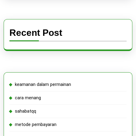
Recent Post
keamanan dalam permainan
cara menang
sahabatqq
metode pembayaran