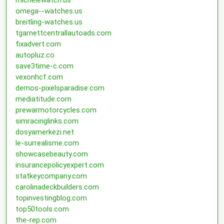
omega--watches.us
breitling-watches.us
tgarnettcentrallautoads.com
fixadvert.com
autopluz.co
save3time-c.com
vexonhcf.com
demos-pixelsparadise.com
mediatitude.com
prewarmotorcycles.com
simracinglinks.com
dosyamerkezi.net
le-surrealisme.com
showcasebeauty.com
insurancepolicyexpert.com
statkeycompany.com
carolinadeckbuilders.com
topinvestingblog.com
top50tools.com
the-rep.com