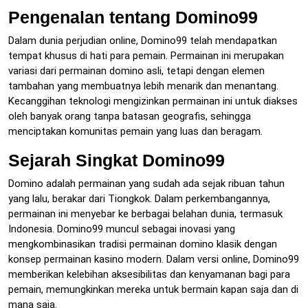
Pengenalan tentang Domino99
Dalam dunia perjudian online, Domino99 telah mendapatkan
tempat khusus di hati para pemain. Permainan ini merupakan
variasi dari permainan domino asli, tetapi dengan elemen
tambahan yang membuatnya lebih menarik dan menantang.
Kecanggihan teknologi mengizinkan permainan ini untuk diakses
oleh banyak orang tanpa batasan geografis, sehingga
menciptakan komunitas pemain yang luas dan beragam.
Sejarah Singkat Domino99
Domino adalah permainan yang sudah ada sejak ribuan tahun
yang lalu, berakar dari Tiongkok. Dalam perkembangannya,
permainan ini menyebar ke berbagai belahan dunia, termasuk
Indonesia. Domino99 muncul sebagai inovasi yang
mengkombinasikan tradisi permainan domino klasik dengan
konsep permainan kasino modern. Dalam versi online, Domino99
memberikan kelebihan aksesibilitas dan kenyamanan bagi para
pemain, memungkinkan mereka untuk bermain kapan saja dan di
mana saja.