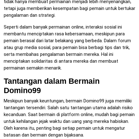
tidak hanya membuat permainan menjadi lebih menyenangkan,
tetapi juga memberikan kesempatan bagi pemain untuk bertukar
pengalaman dan strategi.
Seperti dalam banyak permainan online, interaksi sosial ini
membantu menciptakan rasa kebersamaan, meskipun para
pemain berasal dari latar belakang yang berbeda. Dalam forum
atau grup media sosial, para pemain bisa berbagi tips dan trik,
serta membahas pengalaman bermain mereka. Hal ini
menciptakan solidaritas di antara mereka dan membuat
permainan semakin menarik.
Tantangan dalam Bermain
Domino99
Meskipun banyak keuntungan, bermain Domino99 juga memiliki
tantangan tersendiri. Salah satu tantangan utama adalah risiko
kecanduan. Saat bermain di platform online, mudah bagi pemain
untuk kehilangan jejak waktu dan uang yang mereka habiskan.
Oleh karena itu, penting bagi setiap pemain untuk mengatur
batasan dan bermain dengan bijaksana.