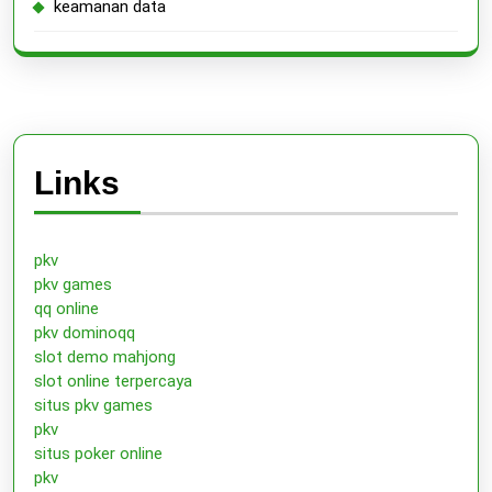
keamanan data
Links
pkv
pkv games
qq online
pkv dominoqq
slot demo mahjong
slot online terpercaya
situs pkv games
pkv
situs poker online
pkv