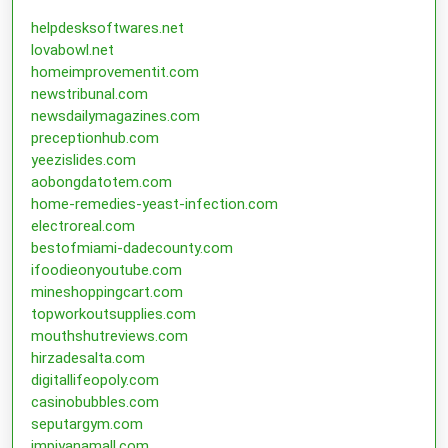
helpdesksoftwares.net
lovabowl.net
homeimprovementit.com
newstribunal.com
newsdailymagazines.com
preceptionhub.com
yeezislides.com
aobongdatotem.com
home-remedies-yeast-infection.com
electroreal.com
bestofmiami-dadecounty.com
ifoodieonyoutube.com
mineshoppingcart.com
topworkoutsupplies.com
mouthshutreviews.com
hirzadesalta.com
digitallifeopoly.com
casinobubbles.com
seputargym.com
impiyanamall.com