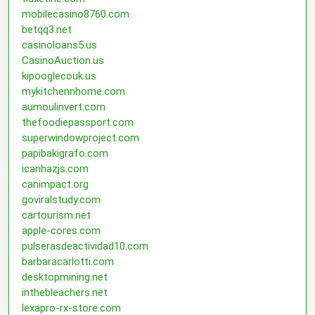
mobilecasino8760.com
betqq3.net
casinoloans5.us
CasinoAuction.us
kipooglecouk.us
mykitchennhome.com
aumoulinvert.com
thefoodiepassport.com
superwindowproject.com
papibakigrafo.com
icanhazjs.com
canimpact.org
goviralstudy.com
cartourism.net
apple-cores.com
pulserasdeactividad10.com
barbaracarlotti.com
desktopmining.net
inthebleachers.net
lexapro-rx-store.com