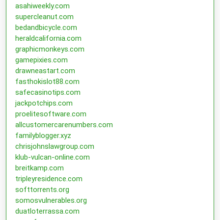
asahiweekly.com
supercleanut.com
bedandbicycle.com
heraldcalifornia.com
graphicmonkeys.com
gamepixies.com
drawneastart.com
fasthokislot88.com
safecasinotips.com
jackpotchips.com
proelitesoftware.com
allcustomercarenumbers.com
familyblogger.xyz
chrisjohnslawgroup.com
klub-vulcan-online.com
breitkamp.com
tripleyresidence.com
softtorrents.org
somosvulnerables.org
duatloterrassa.com