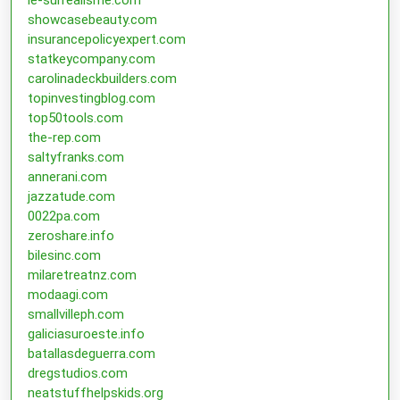
showcasebeauty.com
insurancepolicyexpert.com
statkeycompany.com
carolinadeckbuilders.com
topinvestingblog.com
top50tools.com
the-rep.com
saltyfranks.com
annerani.com
jazzatude.com
0022pa.com
zeroshare.info
bilesinc.com
milaretreatnz.com
modaagi.com
smallvilleph.com
galiciasuroeste.info
batallasdeguerra.com
dregstudios.com
neatstuffhelpskids.org