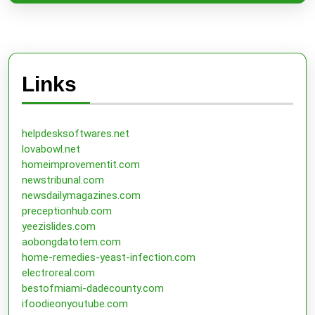
Links
helpdesksoftwares.net
lovabowl.net
homeimprovementit.com
newstribunal.com
newsdailymagazines.com
preceptionhub.com
yeezislides.com
aobongdatotem.com
home-remedies-yeast-infection.com
electroreal.com
bestofmiami-dadecounty.com
ifoodieonyoutube.com