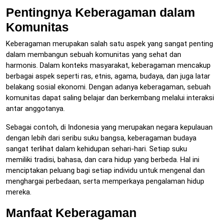
Pentingnya Keberagaman dalam
Komunitas
Keberagaman merupakan salah satu aspek yang sangat penting
dalam membangun sebuah komunitas yang sehat dan
harmonis. Dalam konteks masyarakat, keberagaman mencakup
berbagai aspek seperti ras, etnis, agama, budaya, dan juga latar
belakang sosial ekonomi. Dengan adanya keberagaman, sebuah
komunitas dapat saling belajar dan berkembang melalui interaksi
antar anggotanya.
Sebagai contoh, di Indonesia yang merupakan negara kepulauan
dengan lebih dari seribu suku bangsa, keberagaman budaya
sangat terlihat dalam kehidupan sehari-hari. Setiap suku
memiliki tradisi, bahasa, dan cara hidup yang berbeda. Hal ini
menciptakan peluang bagi setiap individu untuk mengenal dan
menghargai perbedaan, serta memperkaya pengalaman hidup
mereka.
Manfaat Keberagaman