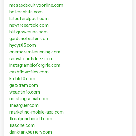
mesasdecultivoonline.com
boilersnbits.com
latestviralpost.com
newfreearticle.com
blitzpowerusa.com
gardenofeaten.com
hycys05.com
onemoremilerunning.com
snowboardsteez.com
instagrambioforgirls.com
cashflowxfiles.com
kmbb10.com
getxtrem.com
weactinfo.com
meshingsocial.com
thearguer.com
marketing-mobile-app.com
floralpunchcraft.com
fiasone.com
danktankbattery.com