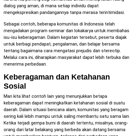
dialog yang aman, di mana setiap individu dapat
mengekspresikan pandangannya tanpa merasa terintimidasi.
Sebagai contoh, beberapa komunitas di Indonesia telah
mengadakan program seminar dan lokakarya untuk membahas
isu-isu keberagaman. Dalam kegiatan tersebut, peserta diajak
untuk berbagi pendapat, pengalaman, dan belajar bersama
tentang bagaimana cara mengatasi prejudis dan stereotip.
Melalui cara ini, diharapkan masyarakat dapat lebih terbuka dan
menerima perbedaan.
Keberagaman dan Ketahanan
Sosial
Mari kita lihat contoh lain yang menunjukkan betapa
keberagaman dapat meningkatkan ketahanan sosial di suatu
daerah. Dalam situasi bencana alam, komunitas yang beragam
sering kali lebih mampu untuk saling membantu satu sama lain.
Ketika terjadi gempa bumi di daerah tertentu, misalnya, orang-
orang dari latar belakang yang berbeda akan datang bersama