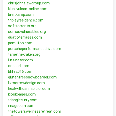
chrisjohnslawgroup.com
klub-vulcan-online.com
breitkamp.com
tripleyresidence.com
softtorrents.org
somosvulnerables.org
duatloterrassa.com
pamufon.com
porscheperformancedrive.com
tamethekraken.org
lutzinator.com
ondasrl.com
blife2016.com
glutenfreesnowboarder.com
lizmorrowdesign.com
healwithcannabidiol.com
kioskpages.com
trianglecurry.com
imagedum.com
thetowerswellnessretreat.com