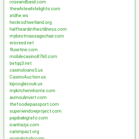
roseandbasil.com
thewhitewhitelights.com
atdhe.ws
heckrodtwetland.org
halfheardinthestillness.com
mybestmassagechair.com
ericreed.net
fluxetine.com
mobilecasino8760.com
betqq3.net
casinoloans5.us
CasinoAuction.us
kipooglecouk.us
mykitchennhome.com
aumoulinvert.com
thefoodiepassport.com
superwindowproject.com
papibakigrafo.com
icanhazjs.com
canimpact.org
goviralstudy.com