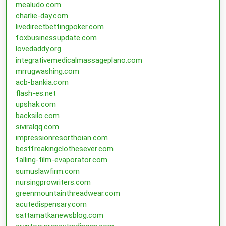
mealudo.com
charlie-day.com
livedirectbettingpoker.com
foxbusinessupdate.com
lovedaddy.org
integrativemedicalmassageplano.com
mrrugwashing.com
acb-bankia.com
flash-es.net
upshak.com
backsilo.com
siviralqq.com
impressionresorthoian.com
bestfreakingclothesever.com
falling-film-evaporator.com
sumuslawfirm.com
nursingprowriters.com
greenmountainthreadwear.com
acutedispensary.com
sattamatkanewsblog.com