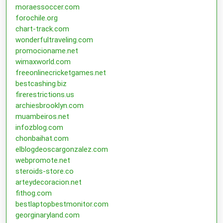
moraessoccer.com
forochile.org
chart-track.com
wonderfultraveling.com
promocioname.net
wimaxworld.com
freeonlinecricketgames.net
bestcashing.biz
firerestrictions.us
archiesbrooklyn.com
muambeiros.net
infozblog.com
chonbaihat.com
elblogdeoscargonzalez.com
webpromote.net
steroids-store.co
arteydecoracion.net
fithog.com
bestlaptopbestmonitor.com
georginaryland.com