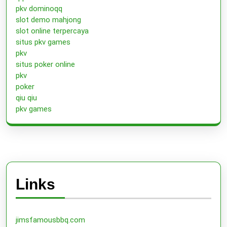
pkv dominoqq
slot demo mahjong
slot online terpercaya
situs pkv games
pkv
situs poker online
pkv
poker
qiu qiu
pkv games
Links
jimsfamousbbq.com