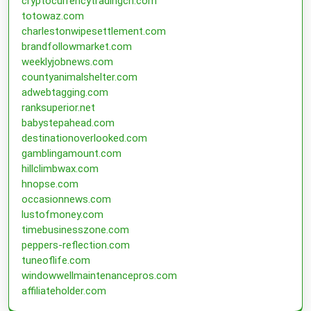
cryptocurrencytradingcn.com
totowaz.com
charlestonwipesettlement.com
brandfollowmarket.com
weeklyjobnews.com
countyanimalshelter.com
adwebtagging.com
ranksuperior.net
babystepahead.com
destinationoverlooked.com
gamblingamount.com
hillclimbwax.com
hnopse.com
occasionnews.com
lustofmoney.com
timebusinesszone.com
peppers-reflection.com
tuneoflife.com
windowwellmaintenancepros.com
affiliateholder.com