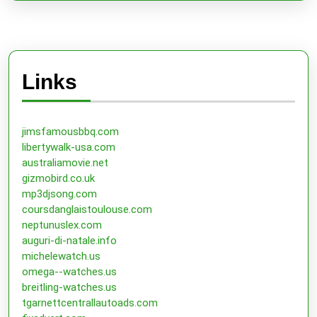
Links
jimsfamousbbq.com
libertywalk-usa.com
australiamovie.net
gizmobird.co.uk
mp3djsong.com
coursdanglaistoulouse.com
neptunuslex.com
auguri-di-natale.info
michelewatch.us
omega--watches.us
breitling-watches.us
tgarnettcentrallautoads.com