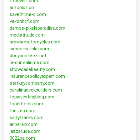
fixadvert.com
autopluz.co
save3time-c.com
vexonhcf.com
demos-pixelsparadise.com
mediatitude.com
prewarmotorcycles.com
simracinglinks.com
dosyamerkezi.net
le-surrealisme.com
showcasebeauty.com
insurancepolicyexpert.com
statkeycompany.com
carolinadeckbuilders.com
topinvestingblog.com
top50tools.com
the-rep.com
saltyfranks.com
annerani.com
jazzatude.com
0022pa.com