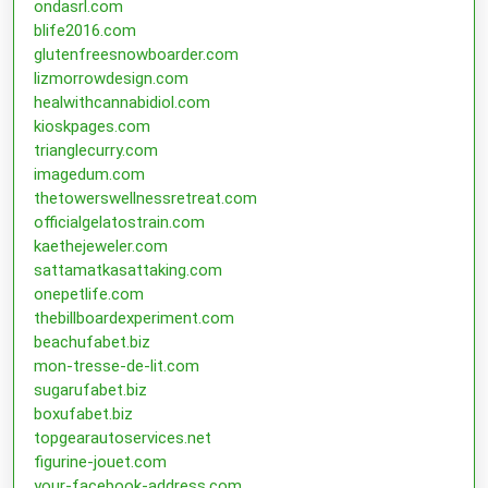
ondasrl.com
blife2016.com
glutenfreesnowboarder.com
lizmorrowdesign.com
healwithcannabidiol.com
kioskpages.com
trianglecurry.com
imagedum.com
thetowerswellnessretreat.com
officialgelatostrain.com
kaethejeweler.com
sattamatkasattaking.com
onepetlife.com
thebillboardexperiment.com
beachufabet.biz
mon-tresse-de-lit.com
sugarufabet.biz
boxufabet.biz
topgearautoservices.net
figurine-jouet.com
your-facebook-address.com