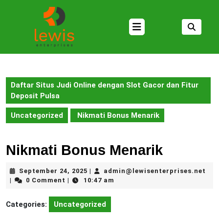
Skip
to
Open
content
Button
Skip
to
content
Daftar Situs Judi Online dengan Slot Gacor dan Fitur
Deposit Pulsa
Uncategorized
Nikmati Bonus Menarik
Nikmati Bonus Menarik
September
adm
September 24, 2025
admin@lewisenterprises.net
|
24,
0 Comment
10:47 am
|
|
2025
Categories:
Uncategorized