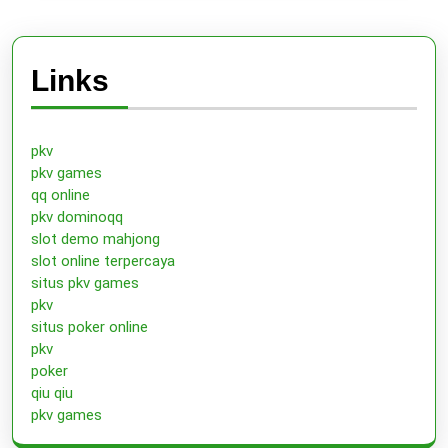
Links
pkv
pkv games
qq online
pkv dominoqq
slot demo mahjong
slot online terpercaya
situs pkv games
pkv
situs poker online
pkv
poker
qiu qiu
pkv games