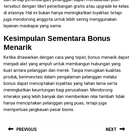
tersebut dengan tiket penerbangan gratis atau upgrade ke kelas
di atasnya. Hal ini bukan hanya meningkatkan loyalitas tetapi
juga mendorong anggota untuk lebih sering menggunakan
layanan maskapai yang sama.
Kesimpulan Sementara Bonus
Menarik
Ketika ditawarkan dengan cara yang tepat, bonus menarik dapat
menjadi alat yang ampuh untuk membangun hubungan yang
kuat antara pelanggan dan merek. Tanpa merugikan kualitas
produk, berinvestasi dalam pengalaman pelanggan melalui
bonus dapat menciptakan loyalitas yang tahan lama serta
meningkatkan keuntungan bagi perusahaan. Mendorong
interaksi yang lebih banyak dan memberikan nilai tambah tidak
hanya menciptakan pelanggan yang puas, tetapi juga
memperluas jangkauan pasar bisnis.
Post
PREVIOUS
NEXT
navigation