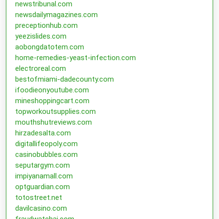
newstribunal.com
newsdailymagazines.com
preceptionhub.com
yeezislides.com
aobongdatotem.com
home-remedies-yeast-infection.com
electroreal.com
bestofmiami-dadecounty.com
ifoodieonyoutube.com
mineshoppingcart.com
topworkoutsupplies.com
mouthshutreviews.com
hirzadesalta.com
digitallifeopoly.com
casinobubbles.com
seputargym.com
impiyanamall.com
optguardian.com
totostreet.net
davilcasino.com
fraudwatchai.com