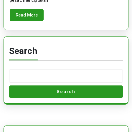
pesat, menciptakan
Read
Read More
More
Search
Search