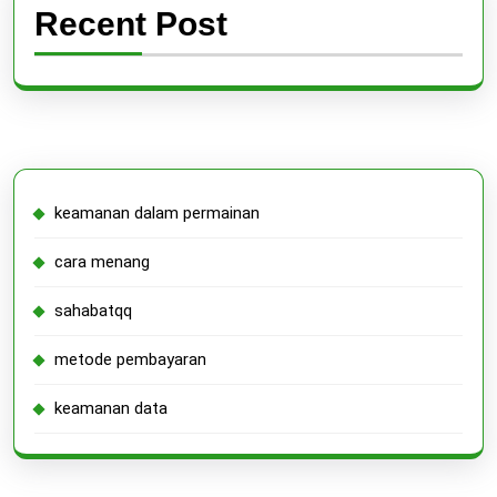
Recent Post
keamanan dalam permainan
cara menang
sahabatqq
metode pembayaran
keamanan data