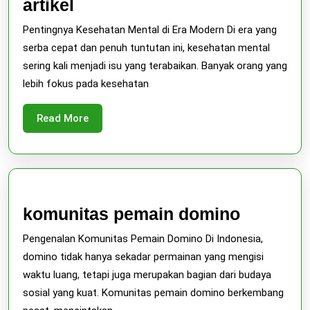
artikel
artikel
Pentingnya Kesehatan Mental di Era Modern Di era yang
serba cepat dan penuh tuntutan ini, kesehatan mental
sering kali menjadi isu yang terabaikan. Banyak orang yang
lebih fokus pada kesehatan
Read
Read More
More
komunit
komunitas pemain domino
pemain
Pengenalan Komunitas Pemain Domino Di Indonesia,
domino
domino tidak hanya sekadar permainan yang mengisi
waktu luang, tetapi juga merupakan bagian dari budaya
sosial yang kuat. Komunitas pemain domino berkembang