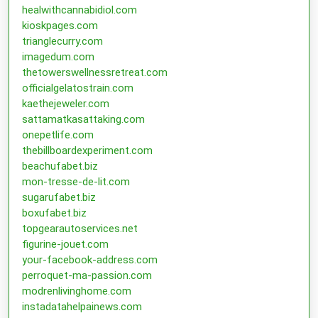
healwithcannabidiol.com
kioskpages.com
trianglecurry.com
imagedum.com
thetowerswellnessretreat.com
officialgelatostrain.com
kaethejeweler.com
sattamatkasattaking.com
onepetlife.com
thebillboardexperiment.com
beachufabet.biz
mon-tresse-de-lit.com
sugarufabet.biz
boxufabet.biz
topgearautoservices.net
figurine-jouet.com
your-facebook-address.com
perroquet-ma-passion.com
modrenlivinghome.com
instadatahelpainews.com