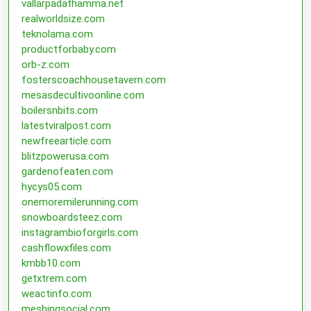
vallarpadathamma.net
realworldsize.com
teknolama.com
productforbaby.com
orb-z.com
fosterscoachhousetavern.com
mesasdecultivoonline.com
boilersnbits.com
latestviralpost.com
newfreearticle.com
blitzpowerusa.com
gardenofeaten.com
hycys05.com
onemoremilerunning.com
snowboardsteez.com
instagrambioforgirls.com
cashflowxfiles.com
kmbb10.com
getxtrem.com
weactinfo.com
meshingsocial.com