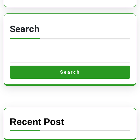
Search
Search
Recent Post