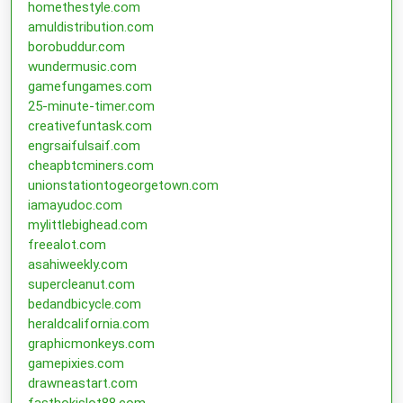
homethestyle.com
amuldistribution.com
borobuddur.com
wundermusic.com
gamefungames.com
25-minute-timer.com
creativefuntask.com
engrsaifulsaif.com
cheapbtcminers.com
unionstationtogeorgetown.com
iamayudoc.com
mylittlebighead.com
freealot.com
asahiweekly.com
supercleanut.com
bedandbicycle.com
heraldcalifornia.com
graphicmonkeys.com
gamepixies.com
drawneastart.com
fasthokislot88.com