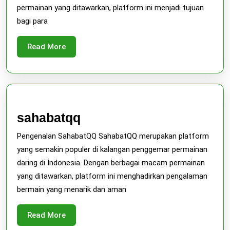
permainan yang ditawarkan, platform ini menjadi tujuan
bagi para
Read
Read More
More
sahabatqq
sahabatqq
Pengenalan SahabatQQ SahabatQQ merupakan platform
yang semakin populer di kalangan penggemar permainan
daring di Indonesia. Dengan berbagai macam permainan
yang ditawarkan, platform ini menghadirkan pengalaman
bermain yang menarik dan aman
Read
Read More
More