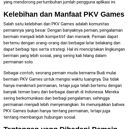
yang mendorong pertumbuhan jumlah pengguna aplikasi ini.
Kelebihan dan Manfaat PKV Games
Salah satu kelebihan dari PKV Games adalah komunitas
pemainnya yang besar. Dengan banyaknya pemain, pengalaman
bermain menjadi lebih kompetitif dan menarik. Pemain dapat
bertemu dengan orang-orang dari berbagai latar belakang dan
dapat berbagi tips serta strategi. Hal ini menciptakan lingkungan
bermain yang lebih sosial, yang sering kali hilang dalam
permainan solo.
Sebagai contoh, seorang pemain muda bernama Budi mulai
bermain PKV Games untuk mengisi waktu luangnya. Dia tidak
hanya menikmati permainan, tetapi juga telah bertemu dengan
banyak teman baru dari berbagai daerah di Indonesia. Mereka
sering berkomunikasi dan berbagi pengalaman, sehingga
permainan menjadi lebih menyenangkan. Ini menunjukkan bahwa
PKV Games bukan hanya tentang permainan, tetapi juga
tentang membangun hubungan sosial.