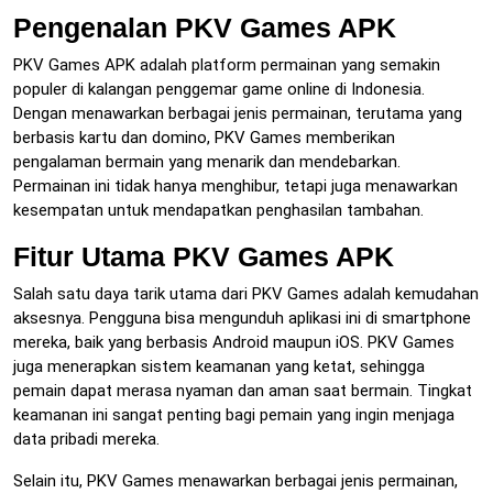
Pengenalan PKV Games APK
PKV Games APK adalah platform permainan yang semakin
populer di kalangan penggemar game online di Indonesia.
Dengan menawarkan berbagai jenis permainan, terutama yang
berbasis kartu dan domino, PKV Games memberikan
pengalaman bermain yang menarik dan mendebarkan.
Permainan ini tidak hanya menghibur, tetapi juga menawarkan
kesempatan untuk mendapatkan penghasilan tambahan.
Fitur Utama PKV Games APK
Salah satu daya tarik utama dari PKV Games adalah kemudahan
aksesnya. Pengguna bisa mengunduh aplikasi ini di smartphone
mereka, baik yang berbasis Android maupun iOS. PKV Games
juga menerapkan sistem keamanan yang ketat, sehingga
pemain dapat merasa nyaman dan aman saat bermain. Tingkat
keamanan ini sangat penting bagi pemain yang ingin menjaga
data pribadi mereka.
Selain itu, PKV Games menawarkan berbagai jenis permainan,