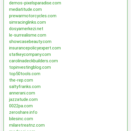
demos-pixelsparadise.com
mediatitude.com
prewarmotorcycles.com
simracinglinks.com
dosyamerkezi.net
le-surrealisme.com
showcasebeauty.com
insurancepolicyexpert.com
statkeycompany.com
carolinadeckbuilders.com
topinvestingblog.com
top50tools.com
the-rep.com
saltyfranks.com
annerani.com
jazzatude.com
0022pa.com
zeroshare.info
bilesinc.com
milaretreatnz.com