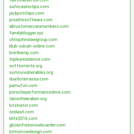
safecasinotips.com
jackpotchips.com
proelitesoftware.com
allcustomercarenumbers.com
familyblogger.xyz
chrisjohnslawgroup.com
klub-vulcan-online.com
breitkamp.com
tripleyresidence.com
softtorrents.org
somosvulnerables.org
duatloterrassa.com
pamufon.com
porscheperformancedrive.com
tamethekraken.org
lutzinator.com
ondasrl.com
blife2016.com
glutenfreesnowboarder.com
lizmorrowdesign.com