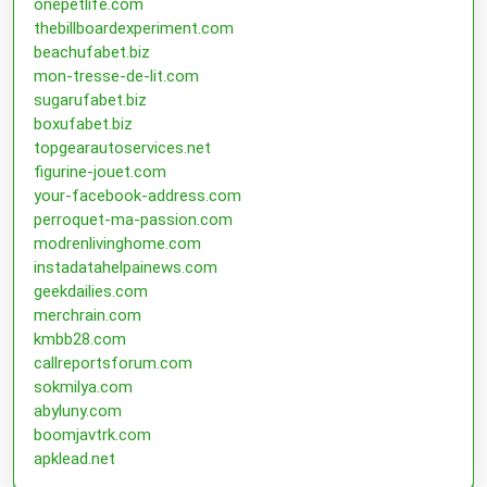
onepetlife.com
thebillboardexperiment.com
beachufabet.biz
mon-tresse-de-lit.com
sugarufabet.biz
boxufabet.biz
topgearautoservices.net
figurine-jouet.com
your-facebook-address.com
perroquet-ma-passion.com
modrenlivinghome.com
instadatahelpainews.com
geekdailies.com
merchrain.com
kmbb28.com
callreportsforum.com
sokmilya.com
abyluny.com
boomjavtrk.com
apklead.net