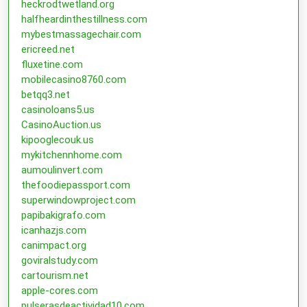
heckrodtwetland.org
halfheardinthestillness.com
mybestmassagechair.com
ericreed.net
fluxetine.com
mobilecasino8760.com
betqq3.net
casinoloans5.us
CasinoAuction.us
kipooglecouk.us
mykitchennhome.com
aumoulinvert.com
thefoodiepassport.com
superwindowproject.com
papibakigrafo.com
icanhazjs.com
canimpact.org
goviralstudy.com
cartourism.net
apple-cores.com
pulserasdeactividad10.com