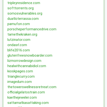
tripleyresidence.com
softtorrents.org
somosvulnerables.org
duatloterrassa.com
pamufon.com
porscheperformancedrive.com
tamethekraken.org
lutzinator.com
ondasrl.com
blife2016.com
glutenfreesnowboarder.com
lizmorrowdesign.com
healwithcannabidiol.com
kioskpages.com
trianglecurry.com
imagedum.com
thetowerswellnessretreat.com
officialgelatostrain.com
kaethejeweler.com
sattamatkasattaking.com