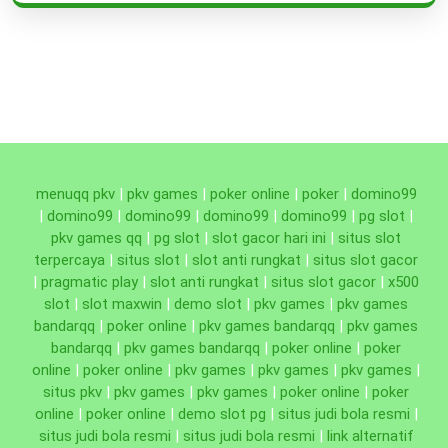
menuqq pkv
|
pkv games
|
poker online
|
poker
|
domino99
|
domino99
|
domino99
|
domino99
|
domino99
|
pg slot
|
pkv games qq
|
pg slot
|
slot gacor hari ini
|
situs slot
terpercaya
|
situs slot
|
slot anti rungkat
|
situs slot gacor
|
pragmatic play
|
slot anti rungkat
|
situs slot gacor
|
x500
slot
|
slot maxwin
|
demo slot
|
pkv games
|
pkv games
bandarqq
|
poker online
|
pkv games bandarqq
|
pkv games
bandarqq
|
pkv games bandarqq
|
poker online
|
poker
online
|
poker online
|
pkv games
|
pkv games
|
pkv games
|
situs pkv
|
pkv games
|
pkv games
|
poker online
|
poker
online
|
poker online
|
demo slot pg
|
situs judi bola resmi
|
situs judi bola resmi
|
situs judi bola resmi
|
link alternatif