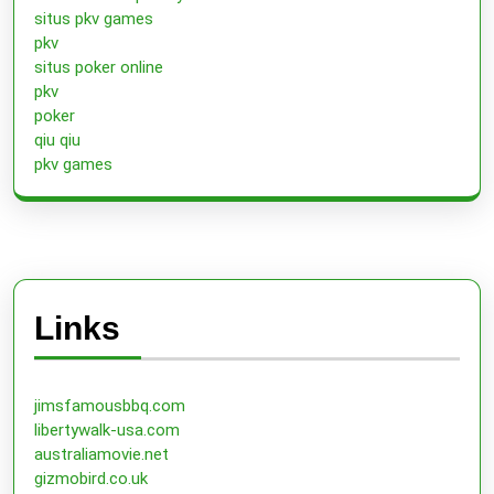
situs pkv games
pkv
situs poker online
pkv
poker
qiu qiu
pkv games
Links
jimsfamousbbq.com
libertywalk-usa.com
australiamovie.net
gizmobird.co.uk