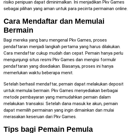
risiko penipuan dapat diminimalkan. Ini menjadikan Pkv Games
sebagai pilihan yang aman untuk para pecinta permainan online.
Cara Mendaftar dan Memulai
Bermain
Bagi mereka yang baru mengenal Pkv Games, proses
pendaftaran menjadi langkah pertama yang harus dilakukan.
Cara mendaftar cukup mudah dan cepat. Pemain hanya perlu
mengunjungi situs resmi Pkv Games dan mengisi formulir
pendaftaran yang disediakan. Biasanya, proses ini hanya
memerlukan waktu beberapa menit.
Setelah berhasil mendaftar, pemain dapat melakukan deposit
untuk memulai bermain. Pkv Games menyediakan berbagai
metode pembayaran yang memudahkan pemain dalam
melakukan transaksi. Setelah dana masuk ke akun, pemain
dapat memilih permainan yang ingin dimainkan dan mulai
merasakan keseruan dari Pkv Games.
Tips bagi Pemain Pemula