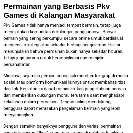
Permainan yang Berbasis Pkv
Games di Kalangan Masyarakat
Pkv Games tidak hanya menjadi tempat bermain, tetapi juga
menciptakan komunitas di kalangan penggunanya. Banyak
pemain yang sering berkumpul secara online untuk berdiskusi
mengenai strategi atau sekadar berbagi pengalaman. Hal ini
menunjukkan bahwa permainan bukan hanya sekadar hiburan,
tetapi juga sarana untuk bersosialisasi dan menjalin
persahabatan.
Misalnya, sejumlah pemain sering kali membentuk grup di media
sosial atau platform komunikasi lainnya untuk membahas tips
dan trik. Kegiatan ini dapat meningkatkan pengetahuan pemain
dan memberikan dukungan moral, terutama saat menghadapi
kekalahan dalam permainan. Dengan saling mendukung,
pengguna dapat merasakan pengalaman bermain yang lebih
menyenangkan.
Dengan semakin banyaknya pengguna dan variasi permainan
yang ditawarkan, Pkv Games resmi menjadi salah satu pilihan