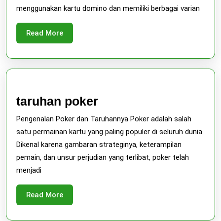
menggunakan kartu domino dan memiliki berbagai varian
Read
Read More
More
taruhan
taruhan poker
poker
Pengenalan Poker dan Taruhannya Poker adalah salah
satu permainan kartu yang paling populer di seluruh dunia.
Dikenal karena gambaran strateginya, keterampilan
pemain, dan unsur perjudian yang terlibat, poker telah
menjadi
Read
Read More
More