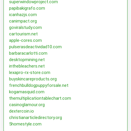
superwindowproject.com
papibakigrafo.com
icanhazjs.com
canimpact.org
goviralstudy.com
cartourism.net
apple-cores.com
pulserasdeactividad10.com
barbaracarlotti.com
desktopmining.net
inthebleachers.net
lexapro-rx-store.com
buyskincareproducts.org
frenchbulldogpuppyforsale.net
kogamasquid.com
themultiplicationtablechart.com
casinoglamour.org
dextercoin.io
christianarticledirectory.org
5homestyle.com