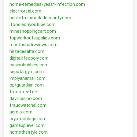
home-remedies-yeast-infection.com
electroreal.com
bestofmiami-dadecounty.com
ifoodieonyoutube.com
mineshoppingcart.com
topworkoutsupplies.com
mouthshutreviews.com
hirzadesalta.com
digitallifeopoly.com
casinobubbles.com
seputargym.com
impiyanamall.com
optguardian.com
totostreet.net
davilcasino.com
fraudwatchai.com
aem-x.com
cryptooblogs.com
gameuplevel.com
homethestyle.com