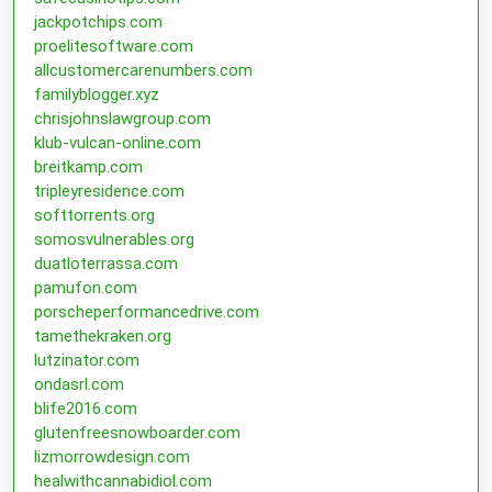
jackpotchips.com
proelitesoftware.com
allcustomercarenumbers.com
familyblogger.xyz
chrisjohnslawgroup.com
klub-vulcan-online.com
breitkamp.com
tripleyresidence.com
softtorrents.org
somosvulnerables.org
duatloterrassa.com
pamufon.com
porscheperformancedrive.com
tamethekraken.org
lutzinator.com
ondasrl.com
blife2016.com
glutenfreesnowboarder.com
lizmorrowdesign.com
healwithcannabidiol.com