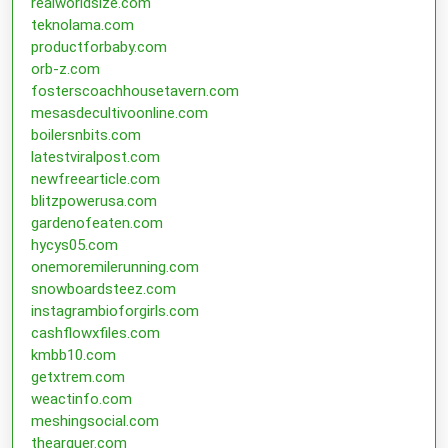
realworldsize.com
teknolama.com
productforbaby.com
orb-z.com
fosterscoachhousetavern.com
mesasdecultivoonline.com
boilersnbits.com
latestviralpost.com
newfreearticle.com
blitzpowerusa.com
gardenofeaten.com
hycys05.com
onemoremilerunning.com
snowboardsteez.com
instagrambioforgirls.com
cashflowxfiles.com
kmbb10.com
getxtrem.com
weactinfo.com
meshingsocial.com
thearguer.com