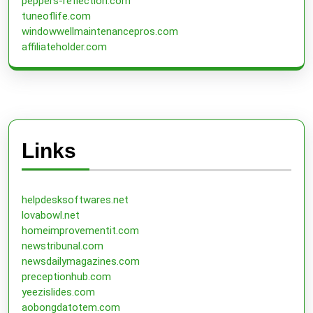
peppers-reflection.com
tuneoflife.com
windowwellmaintenancepros.com
affiliateholder.com
Links
helpdesksoftwares.net
lovabowl.net
homeimprovementit.com
newstribunal.com
newsdailymagazines.com
preceptionhub.com
yeezislides.com
aobongdatotem.com