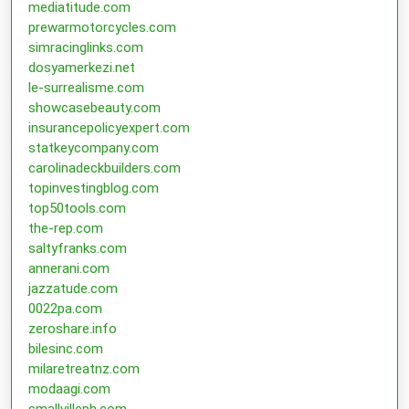
mediatitude.com
prewarmotorcycles.com
simracinglinks.com
dosyamerkezi.net
le-surrealisme.com
showcasebeauty.com
insurancepolicyexpert.com
statkeycompany.com
carolinadeckbuilders.com
topinvestingblog.com
top50tools.com
the-rep.com
saltyfranks.com
annerani.com
jazzatude.com
0022pa.com
zeroshare.info
bilesinc.com
milaretreatnz.com
modaagi.com
smallvilleph.com