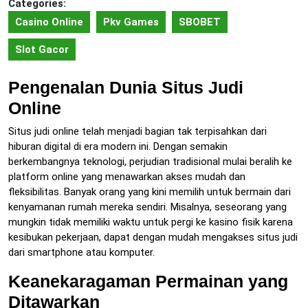
Categories:
Casino Online
Pkv Games
SBOBET
Slot Gacor
Pengenalan Dunia Situs Judi
Online
Situs judi online telah menjadi bagian tak terpisahkan dari
hiburan digital di era modern ini. Dengan semakin
berkembangnya teknologi, perjudian tradisional mulai beralih ke
platform online yang menawarkan akses mudah dan
fleksibilitas. Banyak orang yang kini memilih untuk bermain dari
kenyamanan rumah mereka sendiri. Misalnya, seseorang yang
mungkin tidak memiliki waktu untuk pergi ke kasino fisik karena
kesibukan pekerjaan, dapat dengan mudah mengakses situs judi
dari smartphone atau komputer.
Keanekaragaman Permainan yang
Ditawarkan