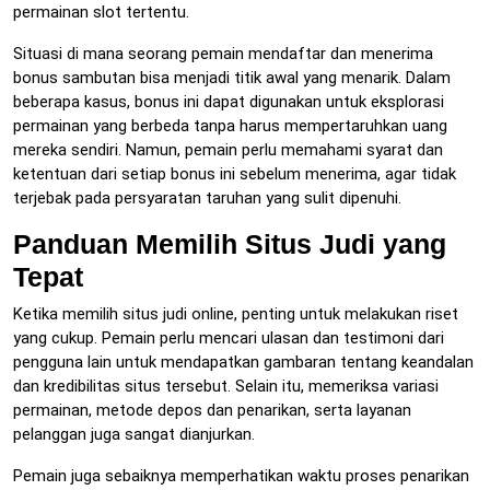
permainan slot tertentu.
Situasi di mana seorang pemain mendaftar dan menerima
bonus sambutan bisa menjadi titik awal yang menarik. Dalam
beberapa kasus, bonus ini dapat digunakan untuk eksplorasi
permainan yang berbeda tanpa harus mempertaruhkan uang
mereka sendiri. Namun, pemain perlu memahami syarat dan
ketentuan dari setiap bonus ini sebelum menerima, agar tidak
terjebak pada persyaratan taruhan yang sulit dipenuhi.
Panduan Memilih Situs Judi yang
Tepat
Ketika memilih situs judi online, penting untuk melakukan riset
yang cukup. Pemain perlu mencari ulasan dan testimoni dari
pengguna lain untuk mendapatkan gambaran tentang keandalan
dan kredibilitas situs tersebut. Selain itu, memeriksa variasi
permainan, metode depos dan penarikan, serta layanan
pelanggan juga sangat dianjurkan.
Pemain juga sebaiknya memperhatikan waktu proses penarikan