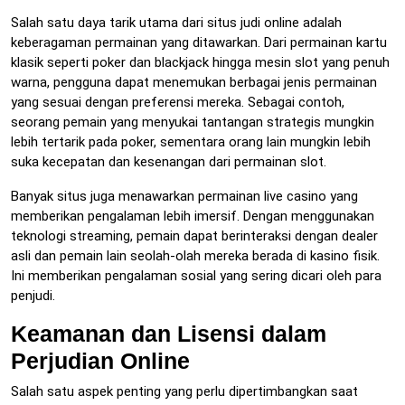
Salah satu daya tarik utama dari situs judi online adalah
keberagaman permainan yang ditawarkan. Dari permainan kartu
klasik seperti poker dan blackjack hingga mesin slot yang penuh
warna, pengguna dapat menemukan berbagai jenis permainan
yang sesuai dengan preferensi mereka. Sebagai contoh,
seorang pemain yang menyukai tantangan strategis mungkin
lebih tertarik pada poker, sementara orang lain mungkin lebih
suka kecepatan dan kesenangan dari permainan slot.
Banyak situs juga menawarkan permainan live casino yang
memberikan pengalaman lebih imersif. Dengan menggunakan
teknologi streaming, pemain dapat berinteraksi dengan dealer
asli dan pemain lain seolah-olah mereka berada di kasino fisik.
Ini memberikan pengalaman sosial yang sering dicari oleh para
penjudi.
Keamanan dan Lisensi dalam
Perjudian Online
Salah satu aspek penting yang perlu dipertimbangkan saat