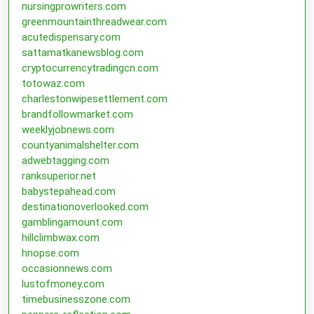
nursingprowriters.com
greenmountainthreadwear.com
acutedispensary.com
sattamatkanewsblog.com
cryptocurrencytradingcn.com
totowaz.com
charlestonwipesettlement.com
brandfollowmarket.com
weeklyjobnews.com
countyanimalshelter.com
adwebtagging.com
ranksuperior.net
babystepahead.com
destinationoverlooked.com
gamblingamount.com
hillclimbwax.com
hnopse.com
occasionnews.com
lustofmoney.com
timebusinesszone.com