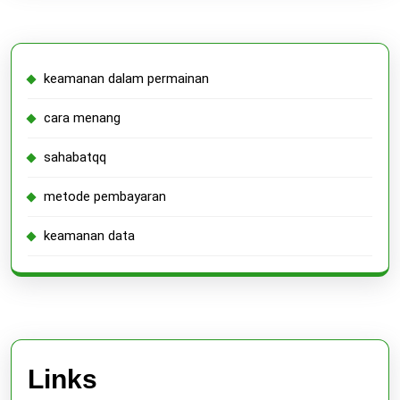
keamanan dalam permainan
cara menang
sahabatqq
metode pembayaran
keamanan data
Links