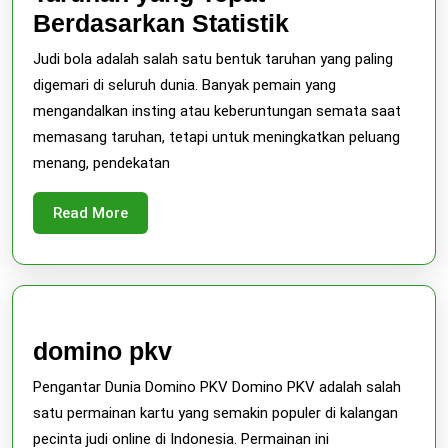
Slot
Berdasarkan Statistik
Online
Judi bola adalah salah satu bentuk taruhan yang paling
–
digemari di seluruh dunia. Banyak pemain yang
Cara
mengandalkan insting atau keberuntungan semata saat
memasang taruhan, tetapi untuk meningkatkan peluang
Menyusun
menang, pendekatan
Taruhan
yang
Read
Read More
Tepat
More
Berdasarkan
Statistik
domino
domino pkv
pkv
Pengantar Dunia Domino PKV Domino PKV adalah salah
satu permainan kartu yang semakin populer di kalangan
pecinta judi online di Indonesia. Permainan ini