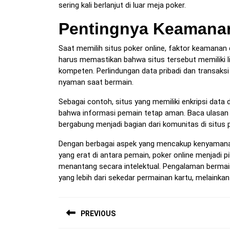
sering kali berlanjut di luar meja poker.
Pentingnya Keamana
Saat memilih situs poker online, faktor keamanan
harus memastikan bahwa situs tersebut memiliki l
kompeten. Perlindungan data pribadi dan transaks
nyaman saat bermain.
Sebagai contoh, situs yang memiliki enkripsi dat
bahwa informasi pemain tetap aman. Baca ulasan
bergabung menjadi bagian dari komunitas di situs 
Dengan berbagai aspek yang mencakup kenyamanan, v
yang erat di antara pemain, poker online menjadi pi
menantang secara intelektual. Pengalaman bermai
yang lebih dari sekedar permainan kartu, melainka
Post
PREVIOUS
navigation