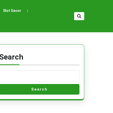
Slot Gacor
Search
Search