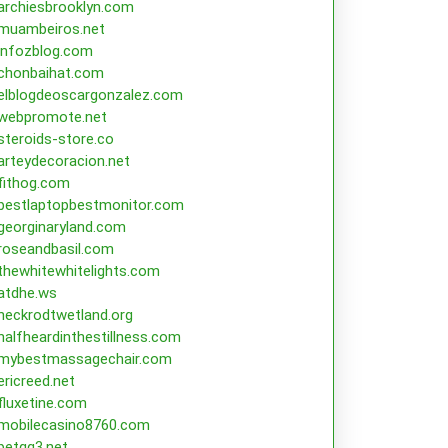
archiesbrooklyn.com
muambeiros.net
infozblog.com
chonbaihat.com
elblogdeoscargonzalez.com
webpromote.net
steroids-store.co
arteydecoracion.net
fithog.com
bestlaptopbestmonitor.com
georginaryland.com
roseandbasil.com
thewhitewhitelights.com
atdhe.ws
heckrodtwetland.org
halfheardinthestillness.com
mybestmassagechair.com
ericreed.net
fluxetine.com
mobilecasino8760.com
betqq3.net