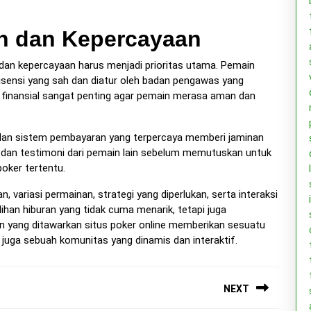
n dan Kepercayaan
 dan kepercayaan harus menjadi prioritas utama. Pemain
isensi yang sah dan diatur oleh badan pengawas yang
i finansial sangat penting agar pemain merasa aman dan
a dan sistem pembayaran yang terpercaya memberi jaminan
 dan testimoni dari pemain lain sebelum memutuskan untuk
poker tertentu.
ariasi permainan, strategi yang diperlukan, serta interaksi
lihan hiburan yang tidak cuma menarik, tetapi juga
n yang ditawarkan situs poker online memberikan sesuatu
n juga sebuah komunitas yang dinamis dan interaktif.
NEXT