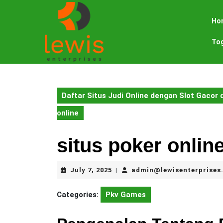
Skip
to
Ho
content
Skip
Tog
to
content
Daftar Situs Judi Online dengan Slot Gacor 
online
situs poker onlin
July
July 7, 2025
admin@lewisenterprises
|
7,
2025
Categories:
Pkv Games