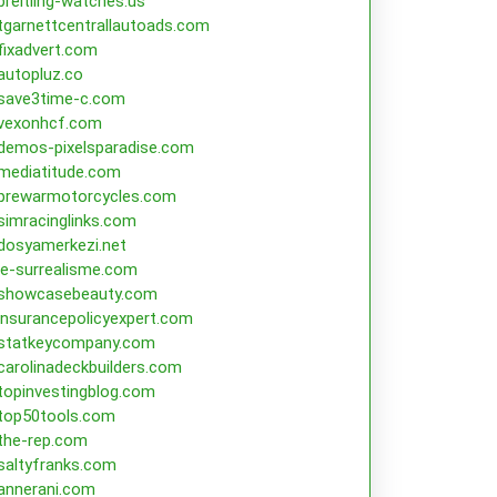
breitling-watches.us
tgarnettcentrallautoads.com
fixadvert.com
autopluz.co
save3time-c.com
vexonhcf.com
demos-pixelsparadise.com
mediatitude.com
prewarmotorcycles.com
simracinglinks.com
dosyamerkezi.net
le-surrealisme.com
showcasebeauty.com
insurancepolicyexpert.com
statkeycompany.com
carolinadeckbuilders.com
topinvestingblog.com
top50tools.com
the-rep.com
saltyfranks.com
annerani.com