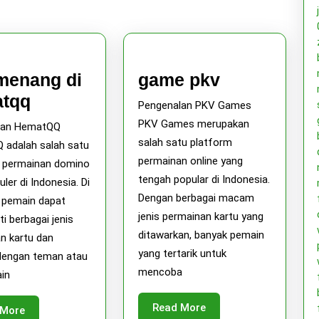
Next
post:
game
 menang di
game pkv
tips
pkv
tqq
Pengenalan PKV Games
menang
PKV Games merupakan
lan HematQQ
di
salah satu platform
adalah salah satu
hematqq
permainan online yang
 permainan domino
tengah popular di Indonesia.
ler di Indonesia. Di
Dengan berbagai macam
a pemain dapat
jenis permainan kartu yang
i berbagai jenis
ditawarkan, banyak pemain
n kartu dan
yang tertarik untuk
dengan teman atau
mencoba
ain
Read
Read More
Read
 More