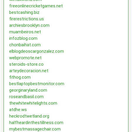
freeonlinecricketgames.net
bestcashing.biz
firerestrictions.us
archiesbrooklyn.com
muambeiros.net
infozblog.com
chonbaihat.com
elblogdeoscargonzalez.com
webpromote.net
steroids-store.co
arteydecoracion.net
fithog.com
bestlaptopbestmonitor.com
georginaryland.com
roseandbasil.com
thewhitewhitelights.com
atdhe.ws
heckrodtwetland.org
halfheardinthestillness.com
mybestmassagechair.com