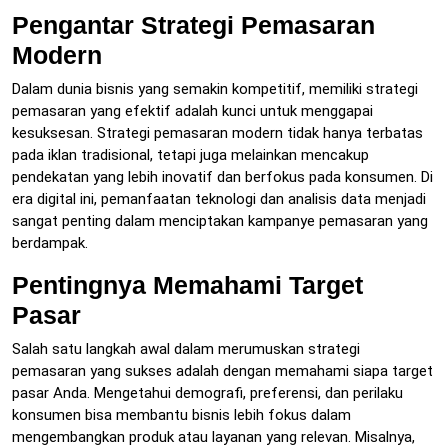
Pengantar Strategi Pemasaran
Modern
Dalam dunia bisnis yang semakin kompetitif, memiliki strategi
pemasaran yang efektif adalah kunci untuk menggapai
kesuksesan. Strategi pemasaran modern tidak hanya terbatas
pada iklan tradisional, tetapi juga melainkan mencakup
pendekatan yang lebih inovatif dan berfokus pada konsumen. Di
era digital ini, pemanfaatan teknologi dan analisis data menjadi
sangat penting dalam menciptakan kampanye pemasaran yang
berdampak.
Pentingnya Memahami Target
Pasar
Salah satu langkah awal dalam merumuskan strategi
pemasaran yang sukses adalah dengan memahami siapa target
pasar Anda. Mengetahui demografi, preferensi, dan perilaku
konsumen bisa membantu bisnis lebih fokus dalam
mengembangkan produk atau layanan yang relevan. Misalnya,