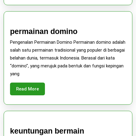
permainan
permainan domino
domino
Pengenalan Permainan Domino Permainan domino adalah
salah satu permainan tradisional yang populer di berbagai
belahan dunia, termasuk Indonesia. Berasal dari kata
“domino”, yang merujuk pada bentuk dan fungsi kepingan
yang
Read
Read More
More
keuntungan
keuntungan bermain