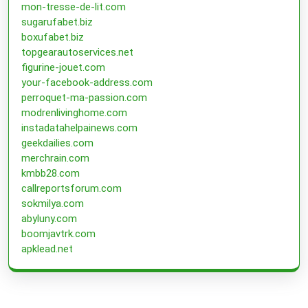
mon-tresse-de-lit.com
sugarufabet.biz
boxufabet.biz
topgearautoservices.net
figurine-jouet.com
your-facebook-address.com
perroquet-ma-passion.com
modrenlivinghome.com
instadatahelpainews.com
geekdailies.com
merchrain.com
kmbb28.com
callreportsforum.com
sokmilya.com
abyluny.com
boomjavtrk.com
apklead.net