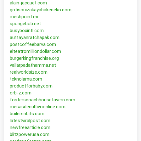
alain-jacquet.com
gotisouizakayabakeneko.com
meshpoint.me
spongebob.net
busyboxintl.com
auttayanratchapak.com
postcoffeebarva.com
elteatromilliondollar.com
burgerkingfranchise.org
vallarpadathamma.net
realworldsize.com
teknolama.com
productforbaby.com
orb-z.com
fosterscoachhousetavern.com
mesasdecultivoonline.com
boilersnbits.com
latestviralpost.com
newfreearticle.com
blitzpowerusa.com