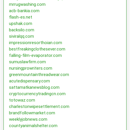
mrrugwashing.com
acb-bankia.com
flash-es.net
upshak.com
backsilo.com
siviralqq.com
impressionresorthoian.com
bestfreakingclothesever.com
falling-film-evaporator.com
sumuslawfirm.com
nursingprowriters.com
greenmountainthreadwear.com
acutedispensary.com
sattamatkanewsblog.com
cryptocurrencytradingcn.com
totowaz.com
charlestonwipesettlement.com
brandfollowmarket.com
weeklyjobnews.com
countyanimalshelter.com