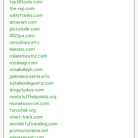
top50tools.com
the-rep.com
saltyfranks.com
annerani.com
jazzatude.com
0022pa.com
zeroshare.info
bilesinc.com
milaretreatnz.com
modaagi.com
smallvilleph.com
galiciasuroeste.info
batallasdeguerra.com
dregstudios.com
neatstuffhelpskids.org
moraessoccer.com
forochile.org
chart-track.com
wonderfultraveling.com
promocioname.net
wimaxworld.com