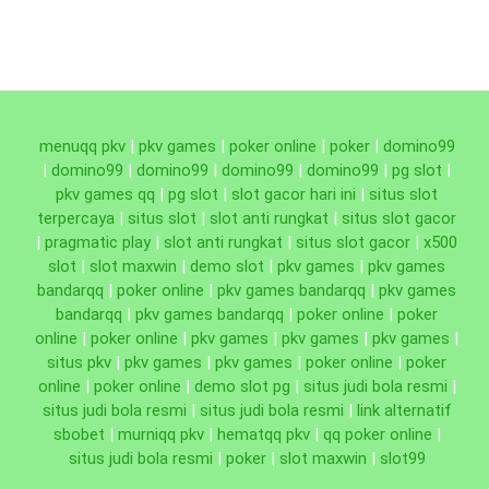
menuqq pkv
|
pkv games
|
poker online
|
poker
|
domino99
|
domino99
|
domino99
|
domino99
|
domino99
|
pg slot
|
pkv games qq
|
pg slot
|
slot gacor hari ini
|
situs slot
terpercaya
|
situs slot
|
slot anti rungkat
|
situs slot gacor
|
pragmatic play
|
slot anti rungkat
|
situs slot gacor
|
x500
slot
|
slot maxwin
|
demo slot
|
pkv games
|
pkv games
bandarqq
|
poker online
|
pkv games bandarqq
|
pkv games
bandarqq
|
pkv games bandarqq
|
poker online
|
poker
online
|
poker online
|
pkv games
|
pkv games
|
pkv games
|
situs pkv
|
pkv games
|
pkv games
|
poker online
|
poker
online
|
poker online
|
demo slot pg
|
situs judi bola resmi
|
situs judi bola resmi
|
situs judi bola resmi
|
link alternatif
sbobet
|
murniqq pkv
|
hematqq pkv
|
qq poker online
|
situs judi bola resmi
|
poker
|
slot maxwin
|
slot99