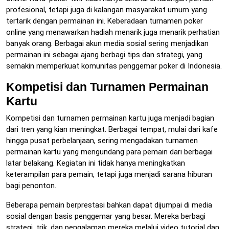
profesional, tetapi juga di kalangan masyarakat umum yang
tertarik dengan permainan ini. Keberadaan turnamen poker
online yang menawarkan hadiah menarik juga menarik perhatian
banyak orang. Berbagai akun media sosial sering menjadikan
permainan ini sebagai ajang berbagi tips dan strategi, yang
semakin memperkuat komunitas penggemar poker di Indonesia.
Kompetisi dan Turnamen Permainan
Kartu
Kompetisi dan turnamen permainan kartu juga menjadi bagian
dari tren yang kian meningkat. Berbagai tempat, mulai dari kafe
hingga pusat perbelanjaan, sering mengadakan turnamen
permainan kartu yang mengundang para pemain dari berbagai
latar belakang. Kegiatan ini tidak hanya meningkatkan
keterampilan para pemain, tetapi juga menjadi sarana hiburan
bagi penonton.
Beberapa pemain berprestasi bahkan dapat dijumpai di media
sosial dengan basis penggemar yang besar. Mereka berbagi
strategi, trik, dan pengalaman mereka melalui video tutorial dan