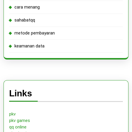
cara menang
sahabatqq
metode pembayaran
keamanan data
Links
pkv
pkv games
qq online