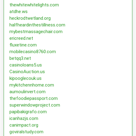
thewhitewhitelights.com
atdhe.ws
heckrodtwetland.org
halfheardinthestillness.com
mybestmassagechair.com
ericreed.net
fluxetine.com
mobilecasino8760.com
betqq3.net
casinoloans5.us
CasinoAuction.us
kipooglecouk.us
mykitchennhome.com
aumoulinvert.com
thefoodiepassport.com
superwindowproject.com
papibakigrafo.com
icanhazjs.com
canimpact.org
goviralstudy.com