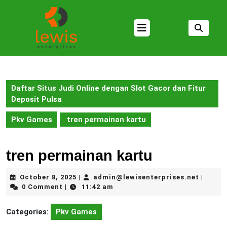
Skip
to
Open
content
Button
Skip
to
content
Daftar Situs Judi Online dengan Slot Gacor dan Fitur
Deposit Pulsa
Pkv Games
tren permainan kartu
tren permainan kartu
October
admin@
October 8, 2025
admin@lewisenterprises.net
|
|
8,
0 Comment
11:42 am
|
2025
Categories:
Pkv Games