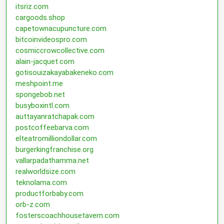
itsriz.com
cargoods.shop
capetownacupuncture.com
bitcoinvideospro.com
cosmiccrowcollective.com
alain-jacquet.com
gotisouizakayabakeneko.com
meshpoint.me
spongebob.net
busyboxintl.com
auttayanratchapak.com
postcoffeebarva.com
elteatromilliondollar.com
burgerkingfranchise.org
vallarpadathamma.net
realworldsize.com
teknolama.com
productforbaby.com
orb-z.com
fosterscoachhousetavern.com