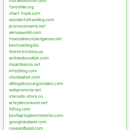
moraessoccer.com
forochile.org
chart-track.com
wonderfultraveling.com
promocioname.net
wimaxworld.com
freeonlinecricketgames.net
bestcashing.biz
firerestrictions.us
archiesbrooklyn.com
muambeiros.net
infozblog.com
chonbaihat.com
elblogdeoscargonzalez.com
webpromote.net
steroids-store.co
arteydecoracion.net
fithog.com
bestlaptopbestmonitor.com
georginaryland.com
roseandbasil.com