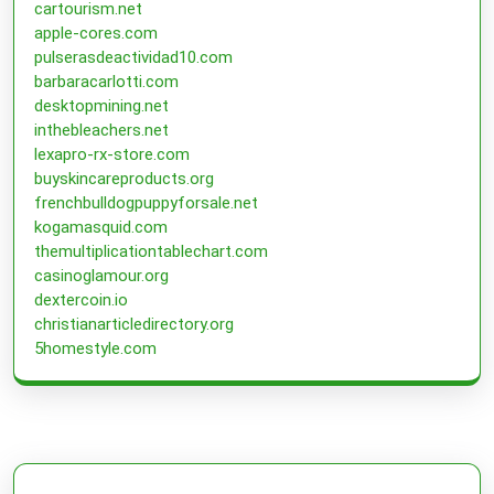
cartourism.net
apple-cores.com
pulserasdeactividad10.com
barbaracarlotti.com
desktopmining.net
inthebleachers.net
lexapro-rx-store.com
buyskincareproducts.org
frenchbulldogpuppyforsale.net
kogamasquid.com
themultiplicationtablechart.com
casinoglamour.org
dextercoin.io
christianarticledirectory.org
5homestyle.com