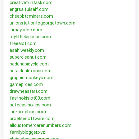
creativefuntask.com
engrsaifulsaif.com
cheapbtcminers.com
unionstationtogeorgetown.com
iamayudoc.com
mylittlebighead.com
freealot.com
asahiweekly.com
supercleanut.com
bedandbicycle.com
heraldcalifornia.com
graphicmonkeys.com
gamepixies.com
drawneastart.com
fasthokislot88.com
safecasinotips.com
jackpotchips.com
proelitesoftware.com
allcustomercarenumbers.com
familyblogger.xyz
chrisjohnslawgroup.com