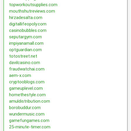
topworkoutsupplies.com
mouthshutreviews.com
hirzadesalta.com
digitallifeopoly.com
casinobubbles.com
seputargym.com
impiyanamall.com
optguardian.com
totostreet.net
davilcasino.com
fraudwatchai.com
aem-x.com
cryptooblogs.com
gameuplevel.com
homethestyle.com
amuldistribution.com
borobuddur.com
wundermusic.com
gamefungames.com
25-minute-timer.com