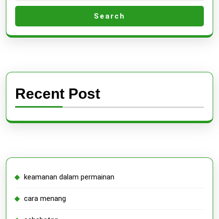
Search
Recent Post
keamanan dalam permainan
cara menang