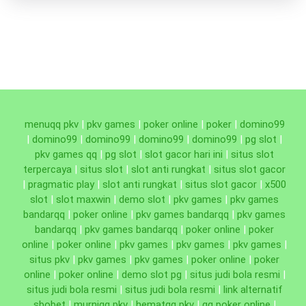
menuqq pkv
|
pkv games
|
poker online
|
poker
|
domino99
|
domino99
|
domino99
|
domino99
|
domino99
|
pg slot
|
pkv games qq
|
pg slot
|
slot gacor hari ini
|
situs slot
terpercaya
|
situs slot
|
slot anti rungkat
|
situs slot gacor
|
pragmatic play
|
slot anti rungkat
|
situs slot gacor
|
x500
slot
|
slot maxwin
|
demo slot
|
pkv games
|
pkv games
bandarqq
|
poker online
|
pkv games bandarqq
|
pkv games
bandarqq
|
pkv games bandarqq
|
poker online
|
poker
online
|
poker online
|
pkv games
|
pkv games
|
pkv games
|
situs pkv
|
pkv games
|
pkv games
|
poker online
|
poker
online
|
poker online
|
demo slot pg
|
situs judi bola resmi
|
situs judi bola resmi
|
situs judi bola resmi
|
link alternatif
sbobet
|
murniqq pkv
|
hematqq pkv
|
qq poker online
|