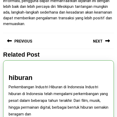
informasi, pengguna dapat memanfaatkan layanan ini dengan
lebih baik dan lebih percaya diri. Meskipun tantangan mungkin
ada, langkah-langkah sederhana dan kesadaran akan keamanan
dapat memberikan pengalaman transaksi yang lebih positif dan
memuaskan.
Post
PREVIOUS
NEXT
navigation
Related Post
Previous
Next
post:
post:
hiburan
hiburan
Perkembangan Industri Hiburan di Indonesia Industri
hiburan di Indonesia telah mengalami perkembangan yang
pesat dalam beberapa tahun terakhir. Dari film, musik,
hingga permainan digital, berbagai bentuk hiburan semakin
beragam dan