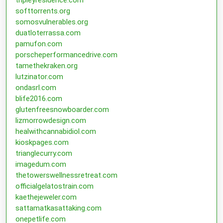
softtorrents.org
somosvulnerables.org
duatloterrassa.com
pamufon.com
porscheperformancedrive.com
tamethekraken.org
lutzinator.com
ondasrl.com
blife2016.com
glutenfreesnowboarder.com
lizmorrowdesign.com
healwithcannabidiol.com
kioskpages.com
trianglecurry.com
imagedum.com
thetowerswellnessretreat.com
officialgelatostrain.com
kaethejeweler.com
sattamatkasattaking.com
onepetlife.com