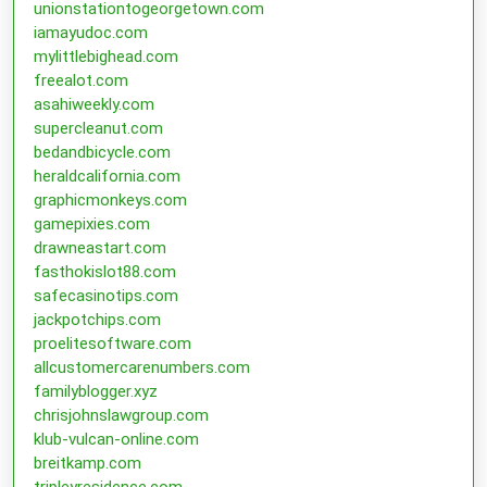
unionstationtogeorgetown.com
iamayudoc.com
mylittlebighead.com
freealot.com
asahiweekly.com
supercleanut.com
bedandbicycle.com
heraldcalifornia.com
graphicmonkeys.com
gamepixies.com
drawneastart.com
fasthokislot88.com
safecasinotips.com
jackpotchips.com
proelitesoftware.com
allcustomercarenumbers.com
familyblogger.xyz
chrisjohnslawgroup.com
klub-vulcan-online.com
breitkamp.com
tripleyresidence.com