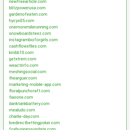
newfreearticle.com
blitzpowerusa.com
gardenofeaten.com
hycys05.com
onemoremilerunning.com
snowboardsteez.com
instagrambioforgirls.com
cashflowxfiles.com
kmbb10.com
getxtrem.com
weactinfo.com
meshingsocial.com
thearguer.com
marketing-mobile-app.com
floralpunchcraft.com
fiasone.com
danktankbattery.com
mealudo.com
charlie-day.com
livedirectbettingpoker.com
foxbusinessupdate.com