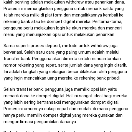
kalah penting adalah melakukan withdraw atau penarikan dana.
Proses ini memungkinkan pengguna untuk menarik saldo yang
telah mereka miliki di platform dan mengalirkannya kembali ke
rekening bank atau ke dompet digital mereka. Pertama-tama,
pengguna perlu melakukan login ke akun mereka dan mencari
menu yang menunjukkan opsi untuk melakukan penarikan.
Sama seperti proses deposit, metode untuk withdraw juga
bervariasi. Salah satu cara yang paling umum adalah melalui
transfer bank. Pengguna akan diminta untuk mencantumkan
nomor rekening yang tepat, serta jumlah dana yang ingin ditarik.
Ini adalah langkah yang sebagian besar dilakukan oleh pengguna
yang ingin mencairkan uang mereka ke rekening bank pribadi.
Selain transfer bank, pengguna juga memiliki opsi lain yaitu
menarik dana ke dompet digital. Hal ini sangat ideal bagi mereka
yang lebih sering bertransaksi menggunakan dompet digital.
Proses ini umumnya cukup cepat dan mudah, di mana pengguna
hanya perlu memilih dompet digital yang mereka gunakan dan
mengonfirmasi pengambilan dananya.