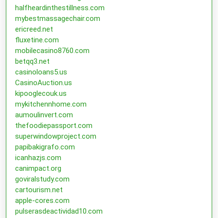
halfheardinthestillness.com
mybestmassagechair.com
ericreed.net
fluxetine.com
mobilecasino8760.com
betqq3.net
casinoloans5.us
CasinoAuction.us
kipooglecouk.us
mykitchennhome.com
aumoulinvert.com
thefoodiepassport.com
superwindowproject.com
papibakigrafo.com
icanhazjs.com
canimpact.org
goviralstudy.com
cartourism.net
apple-cores.com
pulserasdeactividad10.com