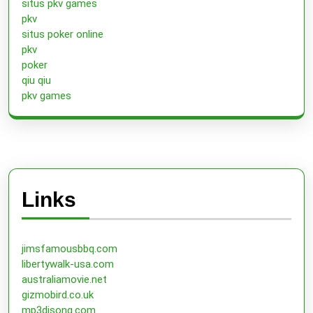
situs pkv games
pkv
situs poker online
pkv
poker
qiu qiu
pkv games
Links
jimsfamousbbq.com
libertywalk-usa.com
australiamovie.net
gizmobird.co.uk
mp3djsong.com