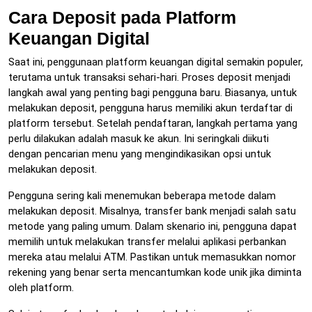
Cara Deposit pada Platform
Keuangan Digital
Saat ini, penggunaan platform keuangan digital semakin populer,
terutama untuk transaksi sehari-hari. Proses deposit menjadi
langkah awal yang penting bagi pengguna baru. Biasanya, untuk
melakukan deposit, pengguna harus memiliki akun terdaftar di
platform tersebut. Setelah pendaftaran, langkah pertama yang
perlu dilakukan adalah masuk ke akun. Ini seringkali diikuti
dengan pencarian menu yang mengindikasikan opsi untuk
melakukan deposit.
Pengguna sering kali menemukan beberapa metode dalam
melakukan deposit. Misalnya, transfer bank menjadi salah satu
metode yang paling umum. Dalam skenario ini, pengguna dapat
memilih untuk melakukan transfer melalui aplikasi perbankan
mereka atau melalui ATM. Pastikan untuk memasukkan nomor
rekening yang benar serta mencantumkan kode unik jika diminta
oleh platform.