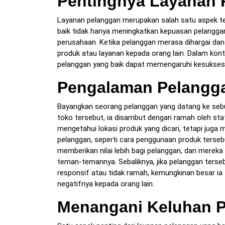
Pentingnya Layanan 
Layanan pelanggan merupakan salah satu aspek ter
baik tidak hanya meningkatkan kepuasan pelanggan,
perusahaan. Ketika pelanggan merasa dihargai da
produk atau layanan kepada orang lain. Dalam konte
pelanggan yang baik dapat memengaruhi kesukses
Pengalaman Pelangga
Bayangkan seorang pelanggan yang datang ke sebu
toko tersebut, ia disambut dengan ramah oleh sta
mengetahui lokasi produk yang dicari, tetapi jug
pelanggan, seperti cara penggunaan produk terseb
memberikan nilai lebih bagi pelanggan, dan mere
teman-temannya. Sebaliknya, jika pelanggan terseb
responsif atau tidak ramah, kemungkinan besar ia
negatifnya kepada orang lain.
Menangani Keluhan 