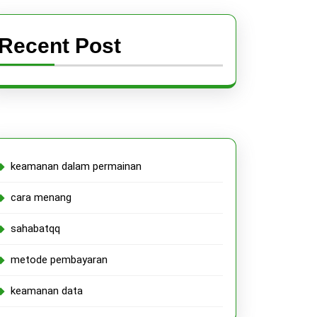
Recent Post
keamanan dalam permainan
cara menang
sahabatqq
metode pembayaran
keamanan data