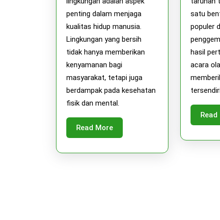
lingkungan adalah aspek
taruhan 
penting dalam menjaga
satu ben
kualitas hidup manusia.
populer 
Lingkungan yang bersih
penggema
tidak hanya memberikan
hasil pe
kenyamanan bagi
acara ol
masyarakat, tetapi juga
memberi
berdampak pada kesehatan
tersendiri
fisik dan mental.
Read
Read
Read More
More