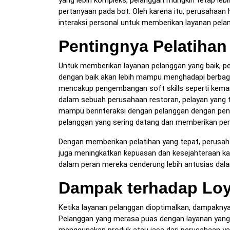
yang lebih kompleks, pelanggan mungkin tetap leb
pertanyaan pada bot. Oleh karena itu, perusahaa
interaksi personal untuk memberikan layanan pela
Pentingnya Pelatihan
Untuk memberikan layanan pelanggan yang baik, pel
dengan baik akan lebih mampu menghadapi berbagai 
mencakup pengembangan soft skills seperti kemam
dalam sebuah perusahaan restoran, pelayan yang t
mampu berinteraksi dengan pelanggan dengan pen
pelanggan yang sering datang dan memberikan pe
Dengan memberikan pelatihan yang tepat, perusah
juga meningkatkan kepuasan dan kesejahteraan k
dalam peran mereka cenderung lebih antusias dal
Dampak terhadap Loy
Ketika layanan pelanggan dioptimalkan, dampaknya 
Pelanggan yang merasa puas dengan layanan yang 