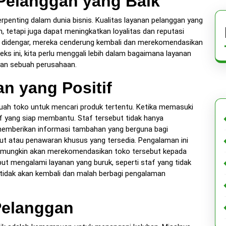
Pelanggan yang Baik
penting dalam dunia bisnis. Kualitas layanan pelanggan yang
 tetapi juga dapat meningkatkan loyalitas dan reputasi
n didengar, mereka cenderung kembali dan merekomendasikan
ks ini, kita perlu menggali lebih dalam bagaimana layanan
an sebuah perusahaan.
n yang Positif
ah toko untuk mencari produk tertentu. Ketika memasuki
f yang siap membantu. Staf tersebut tidak hanya
a memberikan informasi tambahan yang berguna bagi
ut atau penawaran khusus yang tersedia. Pengalaman ini
ka mungkin akan merekomendasikan toko tersebut kepada
ut mengalami layanan yang buruk, seperti staf yang tidak
 tidak akan kembali dan malah berbagi pengalaman
Pelanggan