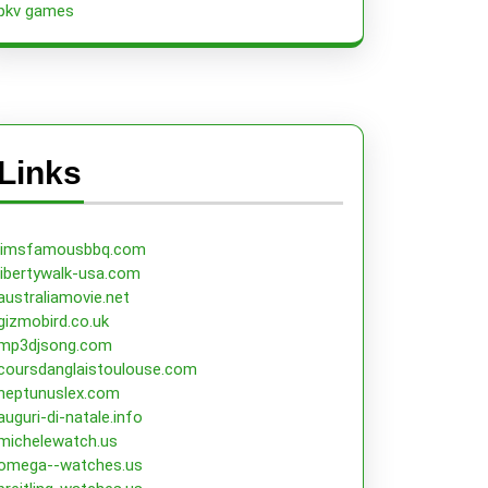
pkv games
Links
jimsfamousbbq.com
libertywalk-usa.com
australiamovie.net
gizmobird.co.uk
mp3djsong.com
coursdanglaistoulouse.com
neptunuslex.com
auguri-di-natale.info
michelewatch.us
omega--watches.us