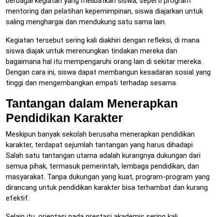
berbagai kegiatan yang melibatkan siswa, seperti program
mentoring dan pelatihan kepemimpinan, siswa diajarkan untuk
saling menghargai dan mendukung satu sama lain.
Kegiatan tersebut sering kali diakhiri dengan refleksi, di mana
siswa diajak untuk merenungkan tindakan mereka dan
bagaimana hal itu mempengaruhi orang lain di sekitar mereka.
Dengan cara ini, siswa dapat membangun kesadaran sosial yang
tinggi dan mengembangkan empati terhadap sesama.
Tantangan dalam Menerapkan
Pendidikan Karakter
Meskipun banyak sekolah berusaha menerapkan pendidikan
karakter, terdapat sejumlah tantangan yang harus dihadapi.
Salah satu tantangan utama adalah kurangnya dukungan dari
semua pihak, termasuk pemerintah, lembaga pendidikan, dan
masyarakat. Tanpa dukungan yang kuat, program-program yang
dirancang untuk pendidikan karakter bisa terhambat dan kurang
efektif.
Selain itu, orientasi pada prestasi akademis sering kali