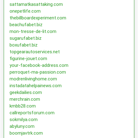
sattamatkasattaking.com
onepetlife.com
thebillboardexperiment.com
beachufabet.biz
mon-tresse-de-lit.com
sugarufabet.biz
boxufabet.biz
topgearautoservices.net
figurine-jouet.com
your-facebook-address.com
perroquet-ma-passion.com
modrenlivinghome.com
instadatahelpainews.com
geekdailies.com
merchrain.com
kmbb28.com
callreportsforum.com
sokmilya.com
abyluny.com
boomjavtrk.com