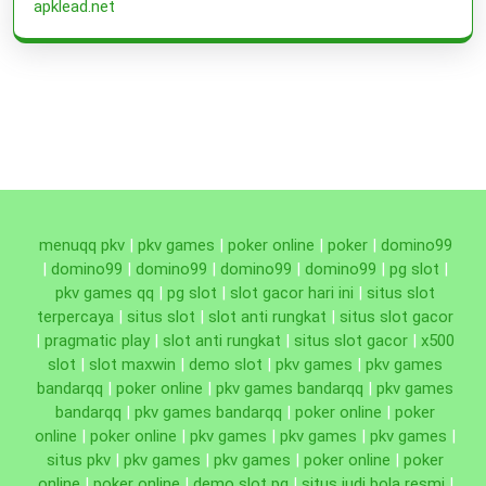
apklead.net
menuqq pkv
|
pkv games
|
poker online
|
poker
|
domino99
|
domino99
|
domino99
|
domino99
|
domino99
|
pg slot
|
pkv games qq
|
pg slot
|
slot gacor hari ini
|
situs slot
terpercaya
|
situs slot
|
slot anti rungkat
|
situs slot gacor
|
pragmatic play
|
slot anti rungkat
|
situs slot gacor
|
x500
slot
|
slot maxwin
|
demo slot
|
pkv games
|
pkv games
bandarqq
|
poker online
|
pkv games bandarqq
|
pkv games
bandarqq
|
pkv games bandarqq
|
poker online
|
poker
online
|
poker online
|
pkv games
|
pkv games
|
pkv games
|
situs pkv
|
pkv games
|
pkv games
|
poker online
|
poker
online
|
poker online
|
demo slot pg
|
situs judi bola resmi
|