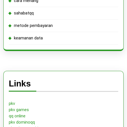
cara menang
sahabatqq
metode pembayaran
keamanan data
Links
pkv
pkv games
qq online
pkv dominoqq