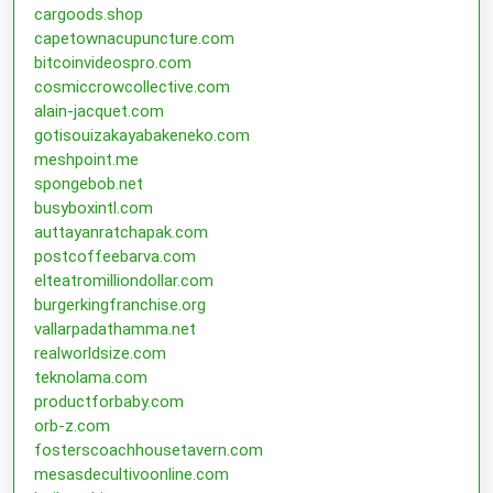
cargoods.shop
capetownacupuncture.com
bitcoinvideospro.com
cosmiccrowcollective.com
alain-jacquet.com
gotisouizakayabakeneko.com
meshpoint.me
spongebob.net
busyboxintl.com
auttayanratchapak.com
postcoffeebarva.com
elteatromilliondollar.com
burgerkingfranchise.org
vallarpadathamma.net
realworldsize.com
teknolama.com
productforbaby.com
orb-z.com
fosterscoachhousetavern.com
mesasdecultivoonline.com