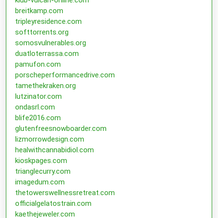
breitkamp.com
tripleyresidence.com
softtorrents.org
somosvulnerables.org
duatloterrassa.com
pamufon.com
porscheperformancedrive.com
tamethekraken.org
lutzinator.com
ondasrl.com
blife2016.com
glutenfreesnowboarder.com
lizmorrowdesign.com
healwithcannabidiol.com
kioskpages.com
trianglecurry.com
imagedum.com
thetowerswellnessretreat.com
officialgelatostrain.com
kaethejeweler.com