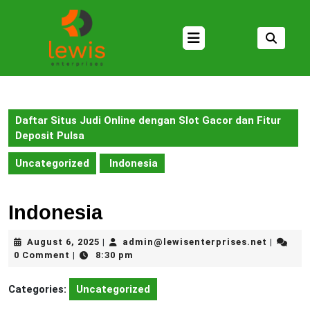
Skip
to
Open
content
Button
Skip
to
content
Daftar Situs Judi Online dengan Slot Gacor dan Fitur
Deposit Pulsa
Uncategorized
Indonesia
Indonesia
August
admin@l
August 6, 2025
admin@lewisenterprises.net
|
|
6,
0 Comment
8:30 pm
|
2025
Categories:
Uncategorized