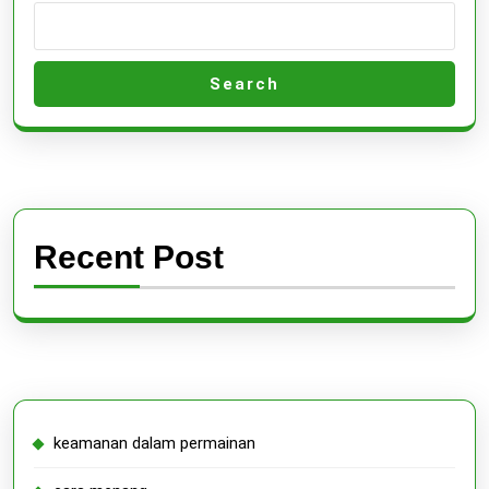
Search
Recent Post
keamanan dalam permainan