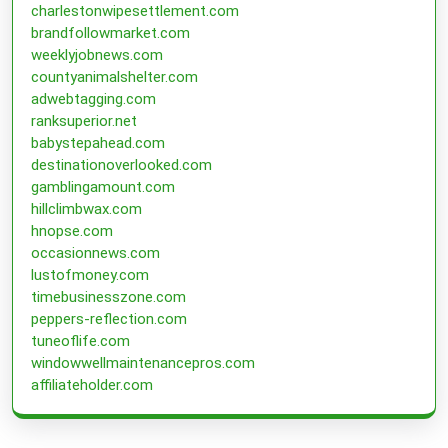
charlestonwipesettlement.com
brandfollowmarket.com
weeklyjobnews.com
countyanimalshelter.com
adwebtagging.com
ranksuperior.net
babystepahead.com
destinationoverlooked.com
gamblingamount.com
hillclimbwax.com
hnopse.com
occasionnews.com
lustofmoney.com
timebusinesszone.com
peppers-reflection.com
tuneoflife.com
windowwellmaintenancepros.com
affiliateholder.com