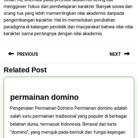
menggeser fokus dari pembelajaran karakter. Banyak siswa dan
orang tua yang lebih mementingkan nilai akademis daripada
pengembangan karakter. Hal ini memerlukan perubahan
paradigma di kalangan pendidik dan masyarakat bahwa nilai-nilai
karakter sama pentingnya dengan nilai akademis.
Post
PREVIOUS
NEXT
navigation
Related Post
Previous
Next
post:
post:
permainan
permainan domino
domino
Pengenalan Permainan Domino Permainan domino adalah
salah satu permainan tradisional yang populer di berbagai
belahan dunia, termasuk Indonesia. Berasal dari kata
“domino”, yang merujuk pada bentuk dan fungsi kepingan