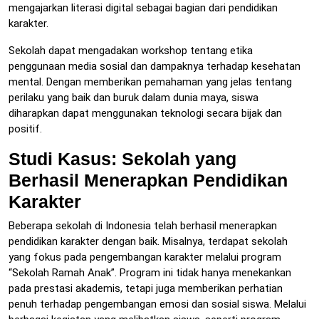
mengajarkan literasi digital sebagai bagian dari pendidikan
karakter.
Sekolah dapat mengadakan workshop tentang etika
penggunaan media sosial dan dampaknya terhadap kesehatan
mental. Dengan memberikan pemahaman yang jelas tentang
perilaku yang baik dan buruk dalam dunia maya, siswa
diharapkan dapat menggunakan teknologi secara bijak dan
positif.
Studi Kasus: Sekolah yang
Berhasil Menerapkan Pendidikan
Karakter
Beberapa sekolah di Indonesia telah berhasil menerapkan
pendidikan karakter dengan baik. Misalnya, terdapat sekolah
yang fokus pada pengembangan karakter melalui program
“Sekolah Ramah Anak”. Program ini tidak hanya menekankan
pada prestasi akademis, tetapi juga memberikan perhatian
penuh terhadap pengembangan emosi dan sosial siswa. Melalui