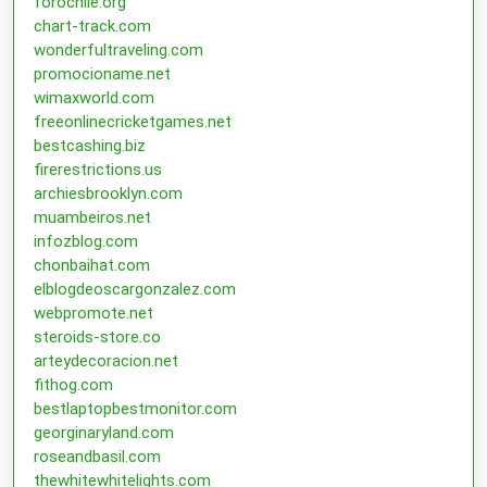
forochile.org
chart-track.com
wonderfultraveling.com
promocioname.net
wimaxworld.com
freeonlinecricketgames.net
bestcashing.biz
firerestrictions.us
archiesbrooklyn.com
muambeiros.net
infozblog.com
chonbaihat.com
elblogdeoscargonzalez.com
webpromote.net
steroids-store.co
arteydecoracion.net
fithog.com
bestlaptopbestmonitor.com
georginaryland.com
roseandbasil.com
thewhitewhitelights.com