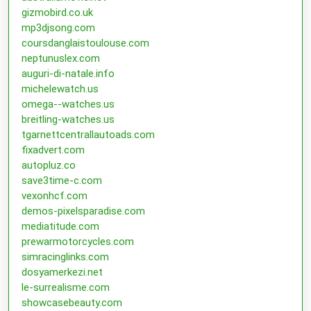
gizmobird.co.uk
mp3djsong.com
coursdanglaistoulouse.com
neptunuslex.com
auguri-di-natale.info
michelewatch.us
omega--watches.us
breitling-watches.us
tgarnettcentrallautoads.com
fixadvert.com
autopluz.co
save3time-c.com
vexonhcf.com
demos-pixelsparadise.com
mediatitude.com
prewarmotorcycles.com
simracinglinks.com
dosyamerkezi.net
le-surrealisme.com
showcasebeauty.com