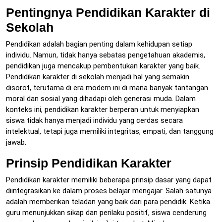
Pentingnya Pendidikan Karakter di
Sekolah
Pendidikan adalah bagian penting dalam kehidupan setiap
individu. Namun, tidak hanya sebatas pengetahuan akademis,
pendidikan juga mencakup pembentukan karakter yang baik.
Pendidikan karakter di sekolah menjadi hal yang semakin
disorot, terutama di era modern ini di mana banyak tantangan
moral dan sosial yang dihadapi oleh generasi muda. Dalam
konteks ini, pendidikan karakter berperan untuk menyiapkan
siswa tidak hanya menjadi individu yang cerdas secara
intelektual, tetapi juga memiliki integritas, empati, dan tanggung
jawab.
Prinsip Pendidikan Karakter
Pendidikan karakter memiliki beberapa prinsip dasar yang dapat
diintegrasikan ke dalam proses belajar mengajar. Salah satunya
adalah memberikan teladan yang baik dari para pendidik. Ketika
guru menunjukkan sikap dan perilaku positif, siswa cenderung