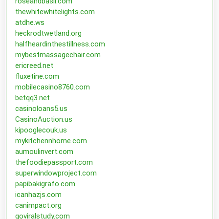
roseandbasil.com
thewhitewhitelights.com
atdhe.ws
heckrodtwetland.org
halfheardinthestillness.com
mybestmassagechair.com
ericreed.net
fluxetine.com
mobilecasino8760.com
betqq3.net
casinoloans5.us
CasinoAuction.us
kipooglecouk.us
mykitchennhome.com
aumoulinvert.com
thefoodiepassport.com
superwindowproject.com
papibakigrafo.com
icanhazjs.com
canimpact.org
goviralstudy.com