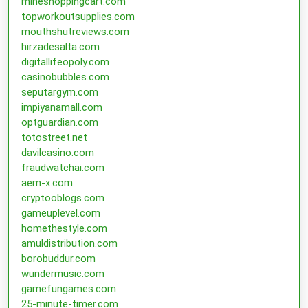
mineshoppingcart.com
topworkoutsupplies.com
mouthshutreviews.com
hirzadesalta.com
digitallifeopoly.com
casinobubbles.com
seputargym.com
impiyanamall.com
optguardian.com
totostreet.net
davilcasino.com
fraudwatchai.com
aem-x.com
cryptooblogs.com
gameuplevel.com
homethestyle.com
amuldistribution.com
borobuddur.com
wundermusic.com
gamefungames.com
25-minute-timer.com