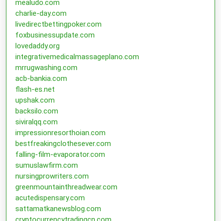
mealudo.com
charlie-day.com
livedirectbettingpoker.com
foxbusinessupdate.com
lovedaddy.org
integrativemedicalmassageplano.com
mrrugwashing.com
acb-bankia.com
flash-es.net
upshak.com
backsilo.com
siviralqq.com
impressionresorthoian.com
bestfreakingclothesever.com
falling-film-evaporator.com
sumuslawfirm.com
nursingprowriters.com
greenmountainthreadwear.com
acutedispensary.com
sattamatkanewsblog.com
cryptocurrencytradingcn.com