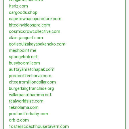
itsriz.com
cargoods.shop
capetownacupuncture.com
bitcoinvideospro.com
cosmiccrowcollective.com
alain-jacquet.com
gotisouizakayabakeneko.com
meshpoint.me
spongebob.net
busyboxintl.com
auttayanratchapak.com
postcoffeebarva.com
elteatromilliondollar.com
burgerkingfranchise.org
vallarpadathamma.net
realworldsize.com
teknolama.com
productforbaby.com
orb-z.com
fosterscoachhousetavern.com