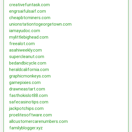
creativefuntask.com
engrsaifulsaif.com
cheapbtcminers.com
unionstationtogeorgetown.com
iamayudoc.com
mylittlebighead.com
freealot.com
asahiweekly.com
supercleanut.com
bedandbicycle.com
heraldcalifornia.com
graphicmonkeys.com
gamepixies.com
drawneastart.com
fasthokislot88.com
safecasinotips.com
jackpotchips.com
proelitesoftware.com
allcustomercarenumbers.com
familyblogger.xyz