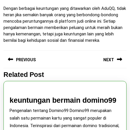
Dengan berbagai keuntungan yang ditawarkan oleh AduQQ, tidak
heran jika semakin banyak orang yang berbondong-bondong
mencoba peruntungannya di platform judi online ini. Setiap
pengalaman bermain memberikan peluang untuk meraih bukan
hanya kemenangan, tetapi juga keuntungan lain yang lebih
bernilai bagi kehidupan sosial dan finansial mereka.
Post
PREVIOUS
NEXT
navigation
Related Post
Previous
Next
post:
post:
keu
keuntungan bermain domino99
ber
Pengenalan tentang Domino99 Domino99 merupakan
dom
salah satu permainan kartu yang sangat populer di
Indonesia. Terinspirasi dari permainan domino tradisional,