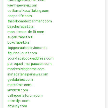
kaethejeweler.com
sattamatkasattaking.com
onepetlife.com
thebillboardexperiment.com
beachufabet.biz
mon-tresse-de-lit.com
sugarufabet.biz
boxufabet.biz
topgearautoservices.net
figurine-jouet.com
your-facebook-address.com
perroquet-ma-passion.com
modrenlivinghome.com
instadatahelpainews.com
geekdailies.com
merchrain.com
kmbb28.com
callreportsforum.com
sokmilya.com
abyluny.com