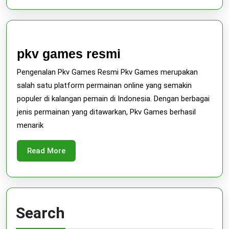
pkv
pkv games resmi
games
Pengenalan Pkv Games Resmi Pkv Games merupakan
resmi
salah satu platform permainan online yang semakin
populer di kalangan pemain di Indonesia. Dengan berbagai
jenis permainan yang ditawarkan, Pkv Games berhasil
menarik
Read
Read More
More
Search