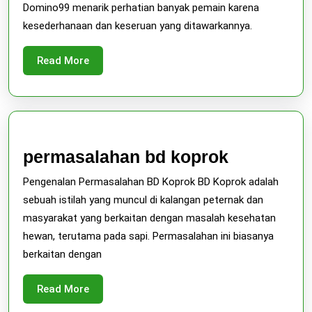
Domino99 menarik perhatian banyak pemain karena
kesederhanaan dan keseruan yang ditawarkannya.
Read
Read More
More
permasal
permasalahan bd koprok
bd
Pengenalan Permasalahan BD Koprok BD Koprok adalah
koprok
sebuah istilah yang muncul di kalangan peternak dan
masyarakat yang berkaitan dengan masalah kesehatan
hewan, terutama pada sapi. Permasalahan ini biasanya
berkaitan dengan
Read
Read More
More