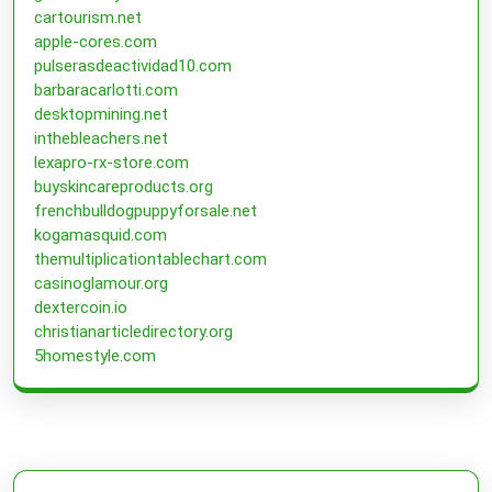
cartourism.net
apple-cores.com
pulserasdeactividad10.com
barbaracarlotti.com
desktopmining.net
inthebleachers.net
lexapro-rx-store.com
buyskincareproducts.org
frenchbulldogpuppyforsale.net
kogamasquid.com
themultiplicationtablechart.com
casinoglamour.org
dextercoin.io
christianarticledirectory.org
5homestyle.com