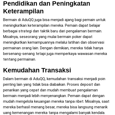
Pendidikan dan Peningkatan
Keterampilan
Bermain di AduQQ juga bisa menjadi ajang bagi pemain untuk
meningkatkan keterampilan mereka. Pemain dapat belajar
berbagai strategi dan taktik baru dari pengalaman bermain.
Misalnya, seseorang yang mulai bermain poker dapat
meningkatkan kemampuannya melalui latihan dan observasi
permainan orang lain. Dengan demikian, mereka tidak hanya
bersenang-senang tetapi juga memperkaya wawasan mereka
tentang permainan.
Kemudahan Transaksi
Dalam bermain di AduQQ, kemudahan transaksi menjadi poin
penting lain yang tidak bisa diabaikan. Proses deposit dan
penarikan yang cepat dan mudah membuat pengalaman
bermain menjadi lebih menyenangkan. Pemain dapat dengan
mudah mengelola keuangan mereka tanpa ribet. Misalnya, saat
mereka berhasil menang besar, mereka bisa langsung menarik
uang kemenangan mereka tanpa mengalami banyak kendala.