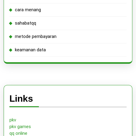
cara menang
sahabatqq
metode pembayaran
keamanan data
Links
pkv
pkv games
qq online