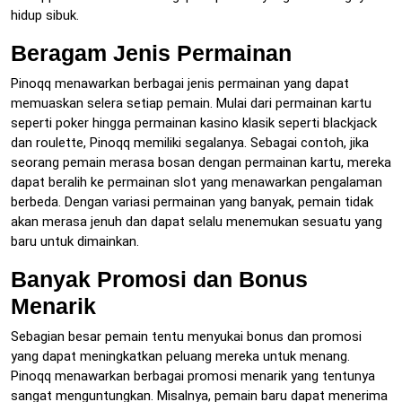
hidup sibuk.
Beragam Jenis Permainan
Pinoqq menawarkan berbagai jenis permainan yang dapat
memuaskan selera setiap pemain. Mulai dari permainan kartu
seperti poker hingga permainan kasino klasik seperti blackjack
dan roulette, Pinoqq memiliki segalanya. Sebagai contoh, jika
seorang pemain merasa bosan dengan permainan kartu, mereka
dapat beralih ke permainan slot yang menawarkan pengalaman
berbeda. Dengan variasi permainan yang banyak, pemain tidak
akan merasa jenuh dan dapat selalu menemukan sesuatu yang
baru untuk dimainkan.
Banyak Promosi dan Bonus
Menarik
Sebagian besar pemain tentu menyukai bonus dan promosi
yang dapat meningkatkan peluang mereka untuk menang.
Pinoqq menawarkan berbagai promosi menarik yang tentunya
sangat menguntungkan. Misalnya, pemain baru dapat menerima