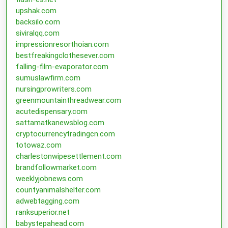
upshak.com
backsilo.com
siviralqq.com
impressionresorthoian.com
bestfreakingclothesever.com
falling-film-evaporator.com
sumuslawfirm.com
nursingprowriters.com
greenmountainthreadwear.com
acutedispensary.com
sattamatkanewsblog.com
cryptocurrencytradingcn.com
totowaz.com
charlestonwipesettlement.com
brandfollowmarket.com
weeklyjobnews.com
countyanimalshelter.com
adwebtagging.com
ranksuperior.net
babystepahead.com