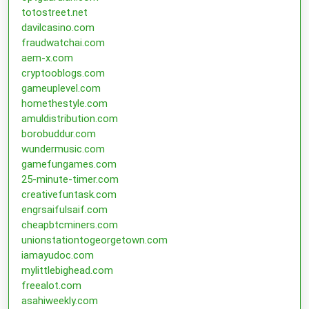
totostreet.net
davilcasino.com
fraudwatchai.com
aem-x.com
cryptooblogs.com
gameuplevel.com
homethestyle.com
amuldistribution.com
borobuddur.com
wundermusic.com
gamefungames.com
25-minute-timer.com
creativefuntask.com
engrsaifulsaif.com
cheapbtcminers.com
unionstationtogeorgetown.com
iamayudoc.com
mylittlebighead.com
freealot.com
asahiweekly.com