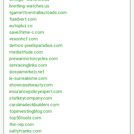
breitling-watches.us
tgarnettcentrallautoads.com
fixadvert.com
autopluz.co
save3time-c.com
vexonhcf.com
demos-pixelsparadise.com
mediatitude.com
prewarmotorcycles.com
simracinglinks.com
dosyamerkezi.net
le-surrealisme.com
showcasebeauty.com
insurancepolicyexpert.com
statkeycompany.com
carolinadeckbuilders.com
topinvestingblog.com
top50tools.com
the-rep.com
saltyfranks.com