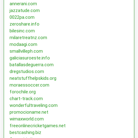
annerani.com
jazzatude.com
0022pa.com
zeroshare.info
bilesinc.com
milaretreatnz.com
modaagi.com
smallvilleph.com
galiciasuroeste.info
batallasdeguerra.com
dregstudios.com
neatstuffhelpskids.org
moraessoccer.com
forochile.org
chart-track.com
wonderfultraveling.com
promocioname.net
wimaxworld.com
freeonlinecricketgames.net
bestcashing.biz