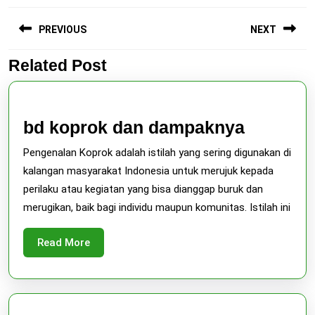
Post
PREVIOUS
NEXT
navigation
Related Post
Previous
Next
post:
post:
bd
bd koprok dan dampaknya
koprok
Pengenalan Koprok adalah istilah yang sering digunakan di
dan
kalangan masyarakat Indonesia untuk merujuk kepada
dampak
perilaku atau kegiatan yang bisa dianggap buruk dan
merugikan, baik bagi individu maupun komunitas. Istilah ini
Read
Read More
More