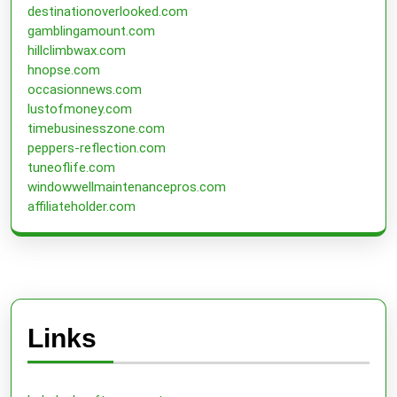
destinationoverlooked.com
gamblingamount.com
hillclimbwax.com
hnopse.com
occasionnews.com
lustofmoney.com
timebusinesszone.com
peppers-reflection.com
tuneoflife.com
windowwellmaintenancepros.com
affiliateholder.com
Links