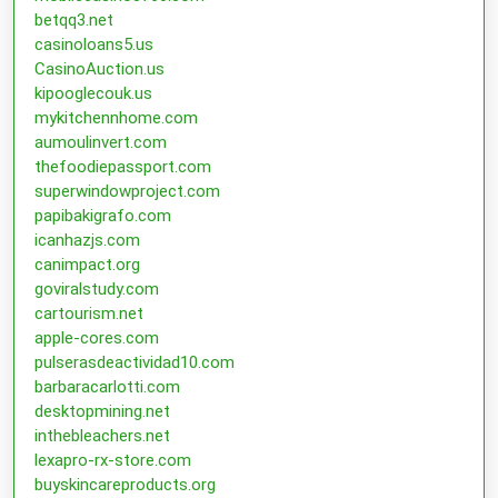
betqq3.net
casinoloans5.us
CasinoAuction.us
kipooglecouk.us
mykitchennhome.com
aumoulinvert.com
thefoodiepassport.com
superwindowproject.com
papibakigrafo.com
icanhazjs.com
canimpact.org
goviralstudy.com
cartourism.net
apple-cores.com
pulserasdeactividad10.com
barbaracarlotti.com
desktopmining.net
inthebleachers.net
lexapro-rx-store.com
buyskincareproducts.org