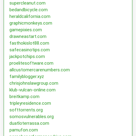
supercleanut.com
bedandbicycle.com
heraldcalifornia.com
graphicmonkeys.com
gamepixies.com
drawneastart.com
fasthokislot88.com
safecasinotips.com
jackpotchips.com
proelitesoftware.com
allcustomercarenumbers.com
familyblogger.xyz
chrisjohnslawgroup.com
klub-vulcan-online.com
breitkamp.com
tripleyresidence.com
softtorrents.org
somosvulnerables.org
duatloterrassa.com
pamufon.com