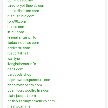
domino99qq.net
directoryoftheweb.com
donttellashton.com
rush3studio.com
roro90.com
herzio.com
in-hi5.com
krainafantasy.info
todas-noticias.com
senikartu.com
rusportal.net
watty.io
livinginthesun.info
itsriz.com
cargoods.shop
capetownacupuncture.com
bitcoinvideospro.com
cosmiccrowcollective.com
alain-jacquet.com
gotisouizakayabakeneko.com
meshpoint.me