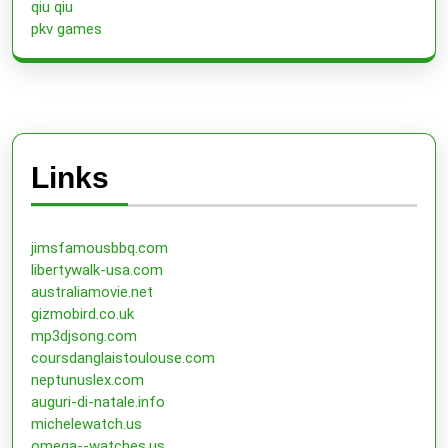
qiu qiu
pkv games
Links
jimsfamousbbq.com
libertywalk-usa.com
australiamovie.net
gizmobird.co.uk
mp3djsong.com
coursdanglaistoulouse.com
neptunuslex.com
auguri-di-natale.info
michelewatch.us
omega--watches.us