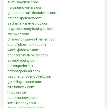
sumuslawfirm.com
nursingprowriters.com
greenmountainthreadwear.com
acutedispensary.com
sattamatkanewsblog.com
cryptocurrencytradingcn.com
totowaz.com
charlestonwipesettlement.com
brandfollowmarket.com
weeklyjobnews.com
countyanimalshelter.com
adwebtagging.com
ranksuperior.net
babystepahead.com
destinationoverlooked.com
gamblingamount.com
hillclimbwax.com
hnopse.com
occasionnews.com
lustofmoney.com