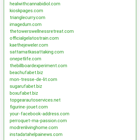
healwithcannabidiol.com
kioskpages.com
trianglecurry.com
imagedum.com
thetowerswellnessretreat.com
officialgelatostrain.com
kaethejeweler.com
sattamatkasattaking.com
onepetlife.com
thebillboardexperiment.com
beachufabet.biz
mon-tresse-de-lit.com
sugarufabet.biz
boxufabet.biz
topgearautoservices.net
figurine-jouet.com
your-facebook-address.com
perroquet-ma-passion.com
modrenlivinghome.com
instadatahelpainews.com