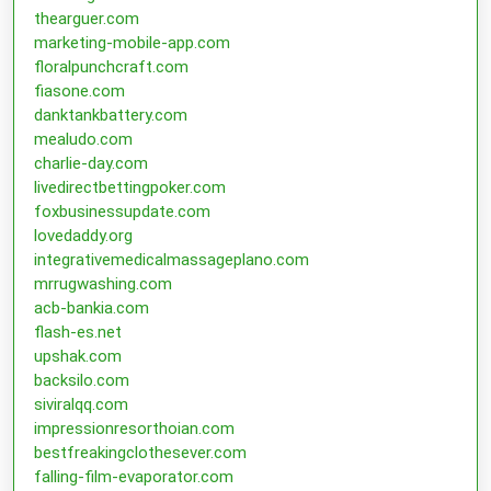
thearguer.com
marketing-mobile-app.com
floralpunchcraft.com
fiasone.com
danktankbattery.com
mealudo.com
charlie-day.com
livedirectbettingpoker.com
foxbusinessupdate.com
lovedaddy.org
integrativemedicalmassageplano.com
mrrugwashing.com
acb-bankia.com
flash-es.net
upshak.com
backsilo.com
siviralqq.com
impressionresorthoian.com
bestfreakingclothesever.com
falling-film-evaporator.com