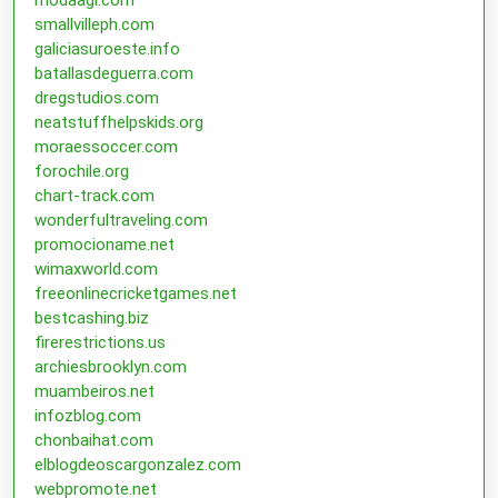
smallvilleph.com
galiciasuroeste.info
batallasdeguerra.com
dregstudios.com
neatstuffhelpskids.org
moraessoccer.com
forochile.org
chart-track.com
wonderfultraveling.com
promocioname.net
wimaxworld.com
freeonlinecricketgames.net
bestcashing.biz
firerestrictions.us
archiesbrooklyn.com
muambeiros.net
infozblog.com
chonbaihat.com
elblogdeoscargonzalez.com
webpromote.net