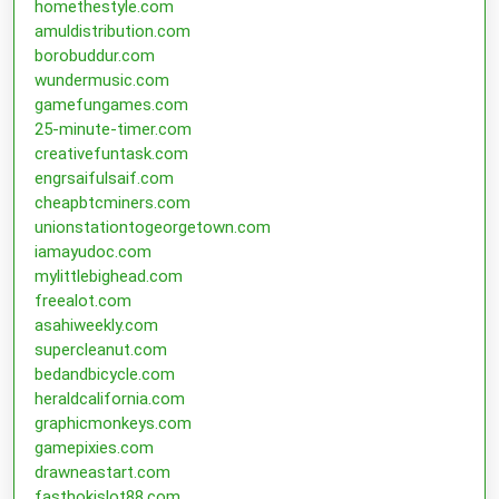
homethestyle.com
amuldistribution.com
borobuddur.com
wundermusic.com
gamefungames.com
25-minute-timer.com
creativefuntask.com
engrsaifulsaif.com
cheapbtcminers.com
unionstationtogeorgetown.com
iamayudoc.com
mylittlebighead.com
freealot.com
asahiweekly.com
supercleanut.com
bedandbicycle.com
heraldcalifornia.com
graphicmonkeys.com
gamepixies.com
drawneastart.com
fasthokislot88.com