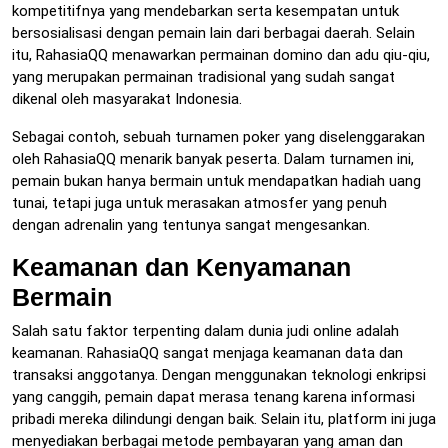
kompetitifnya yang mendebarkan serta kesempatan untuk
bersosialisasi dengan pemain lain dari berbagai daerah. Selain
itu, RahasiaQQ menawarkan permainan domino dan adu qiu-qiu,
yang merupakan permainan tradisional yang sudah sangat
dikenal oleh masyarakat Indonesia.
Sebagai contoh, sebuah turnamen poker yang diselenggarakan
oleh RahasiaQQ menarik banyak peserta. Dalam turnamen ini,
pemain bukan hanya bermain untuk mendapatkan hadiah uang
tunai, tetapi juga untuk merasakan atmosfer yang penuh
dengan adrenalin yang tentunya sangat mengesankan.
Keamanan dan Kenyamanan
Bermain
Salah satu faktor terpenting dalam dunia judi online adalah
keamanan. RahasiaQQ sangat menjaga keamanan data dan
transaksi anggotanya. Dengan menggunakan teknologi enkripsi
yang canggih, pemain dapat merasa tenang karena informasi
pribadi mereka dilindungi dengan baik. Selain itu, platform ini juga
menyediakan berbagai metode pembayaran yang aman dan