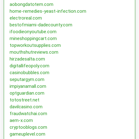
aobongdatotem.com
home-remedies-yeast-infection.com
electroreal.com
bestofmiami-dadecounty.com
ifoodieonyoutube.com
mineshoppingcart.com
topworkoutsupplies.com
mouthshutreviews.com
hirzadesalta.com
digitallifeopoly.com
casinobubbles.com
seputargym.com
impiyanamall.com
optguardian.com
totostreet.net
davilcasino.com
fraudwatchai.com
aem-x.com
cryptooblogs.com
gameuplevel.com