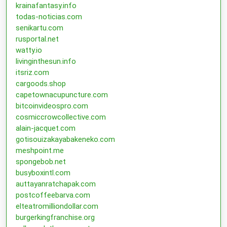
krainafantasy.info
todas-noticias.com
senikartu.com
rusportal.net
watty.io
livinginthesun.info
itsriz.com
cargoods.shop
capetownacupuncture.com
bitcoinvideospro.com
cosmiccrowcollective.com
alain-jacquet.com
gotisouizakayabakeneko.com
meshpoint.me
spongebob.net
busyboxintl.com
auttayanratchapak.com
postcoffeebarva.com
elteatromilliondollar.com
burgerkingfranchise.org