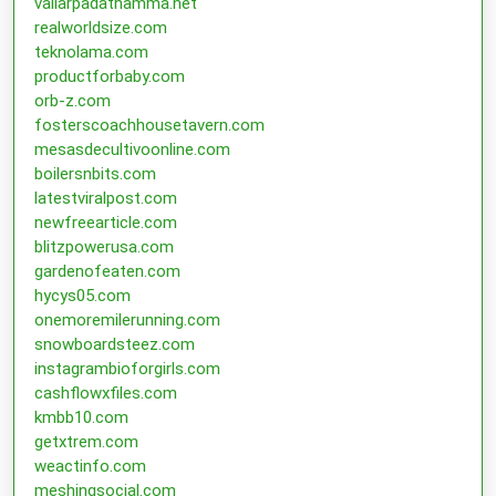
vallarpadathamma.net
realworldsize.com
teknolama.com
productforbaby.com
orb-z.com
fosterscoachhousetavern.com
mesasdecultivoonline.com
boilersnbits.com
latestviralpost.com
newfreearticle.com
blitzpowerusa.com
gardenofeaten.com
hycys05.com
onemoremilerunning.com
snowboardsteez.com
instagrambioforgirls.com
cashflowxfiles.com
kmbb10.com
getxtrem.com
weactinfo.com
meshingsocial.com