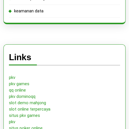
keamanan data
Links
pkv
pkv games
qq online
pkv dominoqq
slot demo mahjong
slot online terpercaya
situs pkv games
pkv
situs poker online