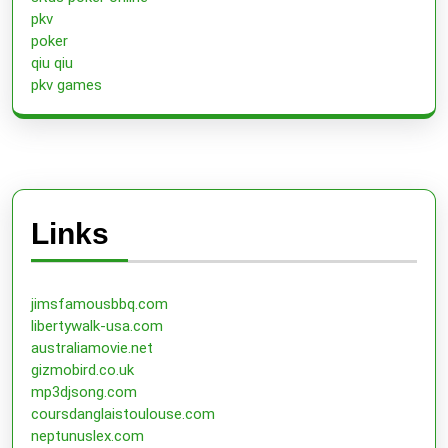
pkv
poker
qiu qiu
pkv games
Links
jimsfamousbbq.com
libertywalk-usa.com
australiamovie.net
gizmobird.co.uk
mp3djsong.com
coursdanglaistoulouse.com
neptunuslex.com