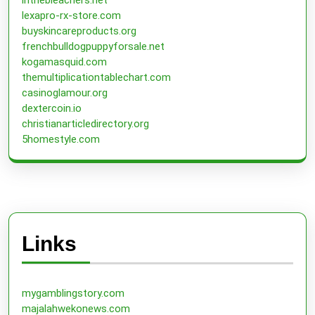
inthebleachers.net
lexapro-rx-store.com
buyskincareproducts.org
frenchbulldogpuppyforsale.net
kogamasquid.com
themultiplicationtablechart.com
casinoglamour.org
dextercoin.io
christianarticledirectory.org
5homestyle.com
Links
mygamblingstory.com
majalahwekonews.com