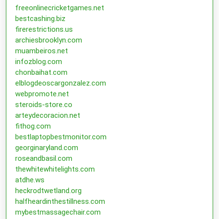
freeonlinecricketgames.net
bestcashing.biz
firerestrictions.us
archiesbrooklyn.com
muambeiros.net
infozblog.com
chonbaihat.com
elblogdeoscargonzalez.com
webpromote.net
steroids-store.co
arteydecoracion.net
fithog.com
bestlaptopbestmonitor.com
georginaryland.com
roseandbasil.com
thewhitewhitelights.com
atdhe.ws
heckrodtwetland.org
halfheardinthestillness.com
mybestmassagechair.com