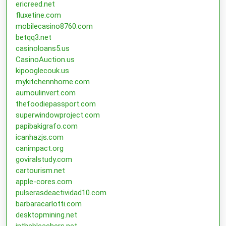
ericreed.net
fluxetine.com
mobilecasino8760.com
betqq3.net
casinoloans5.us
CasinoAuction.us
kipooglecouk.us
mykitchennhome.com
aumoulinvert.com
thefoodiepassport.com
superwindowproject.com
papibakigrafo.com
icanhazjs.com
canimpact.org
goviralstudy.com
cartourism.net
apple-cores.com
pulserasdeactividad10.com
barbaracarlotti.com
desktopmining.net