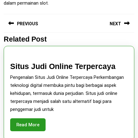
dalam permainan slot.
Post
PREVIOUS
NEXT
navigation
Related Post
Previous
Next
post:
post:
Situs
Situs Judi Online Terpercaya
Judi
Pengenalan Situs Judi Online Terpercaya Perkembangan
Onlin
teknologi digital membuka pintu bagi berbagai aspek
Terpe
kehidupan, termasuk dunia perjudian. Situs judi online
terpercaya menjadi salah satu alternatif bagi para
penggemar judi untuk
Read
Read More
More