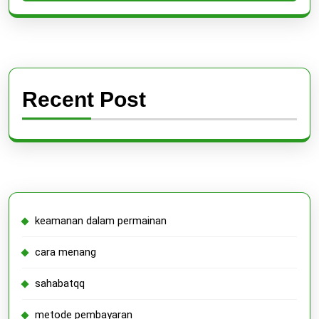
Recent Post
keamanan dalam permainan
cara menang
sahabatqq
metode pembayaran