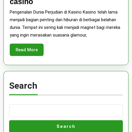
casino
casino
Pengenalan Dunia Perjudian di Kasino Kasino telah lama
menjadi bagian penting dari hiburan di berbagai belahan
dunia. Tempat ini sering kali menjadi magnet bagi mereka
yang ingin merasakan suasana glamour,
Read
Read More
More
Search
Search