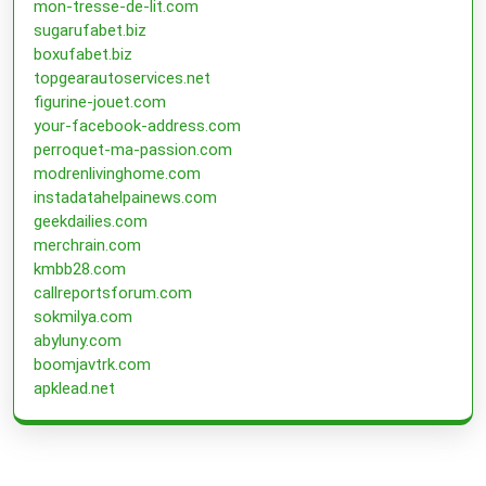
mon-tresse-de-lit.com
sugarufabet.biz
boxufabet.biz
topgearautoservices.net
figurine-jouet.com
your-facebook-address.com
perroquet-ma-passion.com
modrenlivinghome.com
instadatahelpainews.com
geekdailies.com
merchrain.com
kmbb28.com
callreportsforum.com
sokmilya.com
abyluny.com
boomjavtrk.com
apklead.net