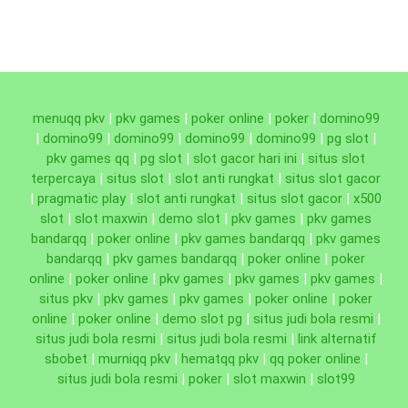
menuqq pkv
|
pkv games
|
poker online
|
poker
|
domino99
|
domino99
|
domino99
|
domino99
|
domino99
|
pg slot
|
pkv games qq
|
pg slot
|
slot gacor hari ini
|
situs slot
terpercaya
|
situs slot
|
slot anti rungkat
|
situs slot gacor
|
pragmatic play
|
slot anti rungkat
|
situs slot gacor
|
x500
slot
|
slot maxwin
|
demo slot
|
pkv games
|
pkv games
bandarqq
|
poker online
|
pkv games bandarqq
|
pkv games
bandarqq
|
pkv games bandarqq
|
poker online
|
poker
online
|
poker online
|
pkv games
|
pkv games
|
pkv games
|
situs pkv
|
pkv games
|
pkv games
|
poker online
|
poker
online
|
poker online
|
demo slot pg
|
situs judi bola resmi
|
situs judi bola resmi
|
situs judi bola resmi
|
link alternatif
sbobet
|
murniqq pkv
|
hematqq pkv
|
qq poker online
|
situs judi bola resmi
|
poker
|
slot maxwin
|
slot99