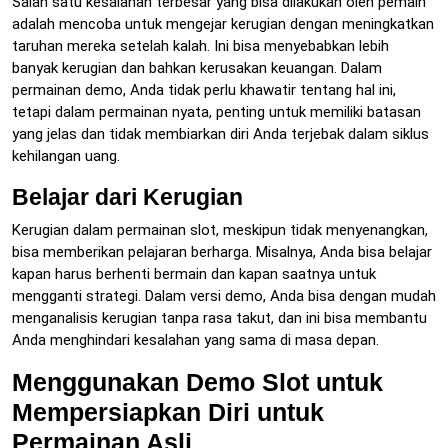
Salah satu kesalahan terbesar yang bisa dilakukan oleh pemain
adalah mencoba untuk mengejar kerugian dengan meningkatkan
taruhan mereka setelah kalah. Ini bisa menyebabkan lebih
banyak kerugian dan bahkan kerusakan keuangan. Dalam
permainan demo, Anda tidak perlu khawatir tentang hal ini,
tetapi dalam permainan nyata, penting untuk memiliki batasan
yang jelas dan tidak membiarkan diri Anda terjebak dalam siklus
kehilangan uang.
Belajar dari Kerugian
Kerugian dalam permainan slot, meskipun tidak menyenangkan,
bisa memberikan pelajaran berharga. Misalnya, Anda bisa belajar
kapan harus berhenti bermain dan kapan saatnya untuk
mengganti strategi. Dalam versi demo, Anda bisa dengan mudah
menganalisis kerugian tanpa rasa takut, dan ini bisa membantu
Anda menghindari kesalahan yang sama di masa depan.
Menggunakan Demo Slot untuk
Mempersiapkan Diri untuk
Permainan Asli