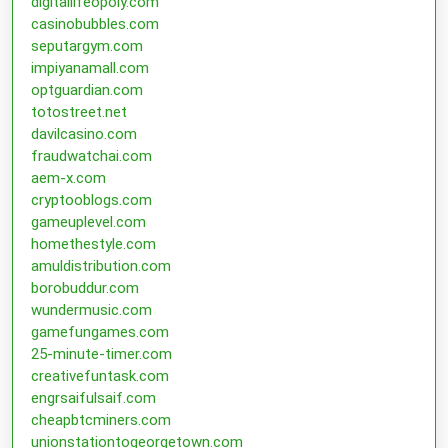
digitallifeopoly.com
casinobubbles.com
seputargym.com
impiyanamall.com
optguardian.com
totostreet.net
davilcasino.com
fraudwatchai.com
aem-x.com
cryptooblogs.com
gameuplevel.com
homethestyle.com
amuldistribution.com
borobuddur.com
wundermusic.com
gamefungames.com
25-minute-timer.com
creativefuntask.com
engrsaifulsaif.com
cheapbtcminers.com
unionstationtogeorgetown.com