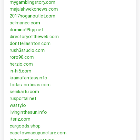
mygamblingstory.com
majalahwekonews.com
2017hoganoutlet.com
pelmanec.com
domino99qq.net
directoryoftheweb.com
donttellashton.com
rush3studio.com
roro90.com
herzio.com
in-hi5.com
krainafantasy.info
todas-noticias.com
senikartu.com
rusportal.net
watty.io
livinginthesun.info
itsriz.com
cargoods.shop
capetownacupuncture.com
bitcoinvideospro.com