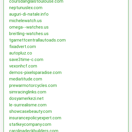
coursdanglaistoulouse.com
neptunuslex.com
auguri-di-natale.info
michelewatch.us
omega--watches.us
breitling-watches.us
tgarnettcentrallautoads.com
fixadvert.com
autopluz.co
save3time-c.com
vexonhcf.com
demos-pixelsparadise.com
mediatitude.com
prewarmotorcycles.com
simracinglinks.com
dosyamerkezi.net
le-surrealisme.com
showcasebeauty.com
insurancepolicyexpert.com
statkeycompany.com
carolinadeckbuilders.com