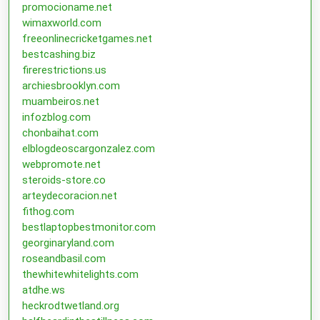
promocioname.net
wimaxworld.com
freeonlinecricketgames.net
bestcashing.biz
firerestrictions.us
archiesbrooklyn.com
muambeiros.net
infozblog.com
chonbaihat.com
elblogdeoscargonzalez.com
webpromote.net
steroids-store.co
arteydecoracion.net
fithog.com
bestlaptopbestmonitor.com
georginaryland.com
roseandbasil.com
thewhitewhitelights.com
atdhe.ws
heckrodtwetland.org