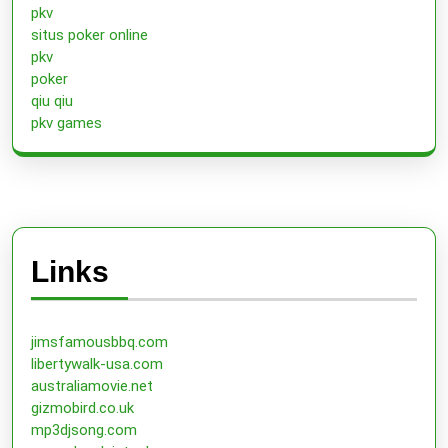
pkv
situs poker online
pkv
poker
qiu qiu
pkv games
Links
jimsfamousbbq.com
libertywalk-usa.com
australiamovie.net
gizmobird.co.uk
mp3djsong.com