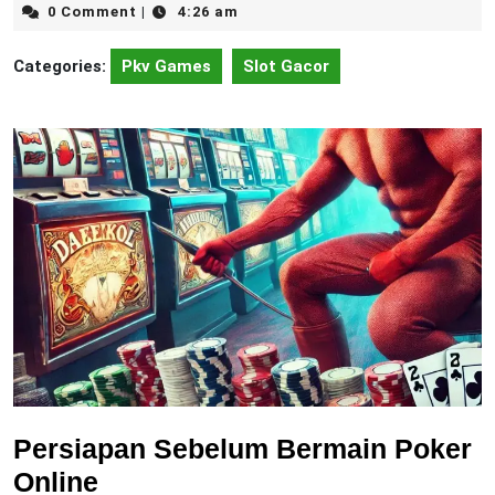
29,
0 Comment
4:26 am
|
2025
Categories:
Pkv Games
Slot Gacor
Persiapan Sebelum Bermain Poker
Online