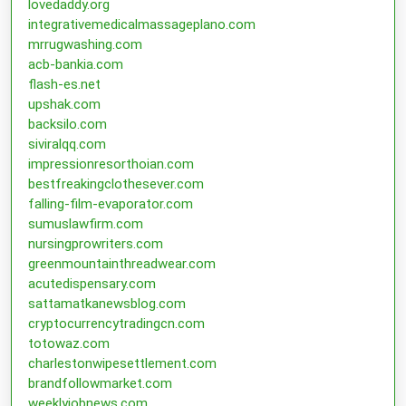
lovedaddy.org
integrativemedicalmassageplano.com
mrrugwashing.com
acb-bankia.com
flash-es.net
upshak.com
backsilo.com
siviralqq.com
impressionresorthoian.com
bestfreakingclothesever.com
falling-film-evaporator.com
sumuslawfirm.com
nursingprowriters.com
greenmountainthreadwear.com
acutedispensary.com
sattamatkanewsblog.com
cryptocurrencytradingcn.com
totowaz.com
charlestonwipesettlement.com
brandfollowmarket.com
weeklyjobnews.com