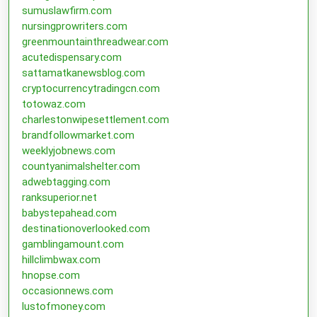
sumuslawfirm.com
nursingprowriters.com
greenmountainthreadwear.com
acutedispensary.com
sattamatkanewsblog.com
cryptocurrencytradingcn.com
totowaz.com
charlestonwipesettlement.com
brandfollowmarket.com
weeklyjobnews.com
countyanimalshelter.com
adwebtagging.com
ranksuperior.net
babystepahead.com
destinationoverlooked.com
gamblingamount.com
hillclimbwax.com
hnopse.com
occasionnews.com
lustofmoney.com