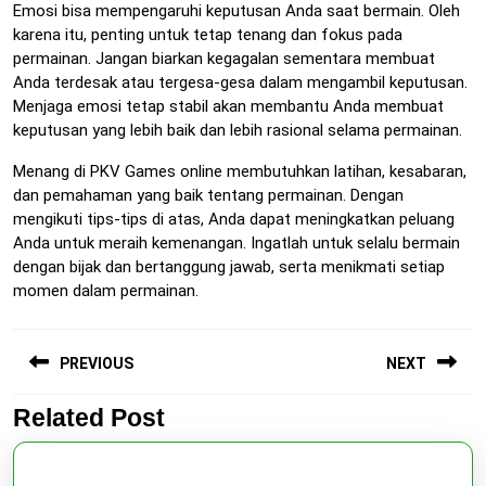
Emosi bisa mempengaruhi keputusan Anda saat bermain. Oleh
karena itu, penting untuk tetap tenang dan fokus pada
permainan. Jangan biarkan kegagalan sementara membuat
Anda terdesak atau tergesa-gesa dalam mengambil keputusan.
Menjaga emosi tetap stabil akan membantu Anda membuat
keputusan yang lebih baik dan lebih rasional selama permainan.
Menang di PKV Games online membutuhkan latihan, kesabaran,
dan pemahaman yang baik tentang permainan. Dengan
mengikuti tips-tips di atas, Anda dapat meningkatkan peluang
Anda untuk meraih kemenangan. Ingatlah untuk selalu bermain
dengan bijak dan bertanggung jawab, serta menikmati setiap
momen dalam permainan.
Post
PREVIOUS
NEXT
navigation
Related Post
Previous
Next
post:
post: