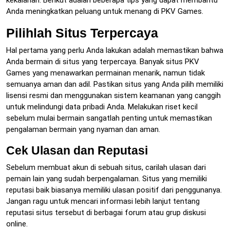
Anda meningkatkan peluang untuk menang di PKV Games.
Pilihlah Situs Terpercaya
Hal pertama yang perlu Anda lakukan adalah memastikan bahwa
Anda bermain di situs yang terpercaya. Banyak situs PKV
Games yang menawarkan permainan menarik, namun tidak
semuanya aman dan adil. Pastikan situs yang Anda pilih memiliki
lisensi resmi dan menggunakan sistem keamanan yang canggih
untuk melindungi data pribadi Anda. Melakukan riset kecil
sebelum mulai bermain sangatlah penting untuk memastikan
pengalaman bermain yang nyaman dan aman.
Cek Ulasan dan Reputasi
Sebelum membuat akun di sebuah situs, carilah ulasan dari
pemain lain yang sudah berpengalaman. Situs yang memiliki
reputasi baik biasanya memiliki ulasan positif dari penggunanya.
Jangan ragu untuk mencari informasi lebih lanjut tentang
reputasi situs tersebut di berbagai forum atau grup diskusi
online.