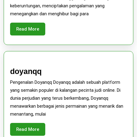
keberuntungan, menciptakan pengalaman yang
menegangkan dan menghibur bagi para
Read
Read More
More
doyanqq
doyanqq
Pengenalan Doyanqq Doyanqq adalah sebuah platform
yang semakin populer di kalangan pecinta judi online. Di
dunia perjudian yang terus berkembang, Doyanqq
menawarkan berbagai jenis permainan yang menarik dan
menantang, mulai
Read
Read More
More