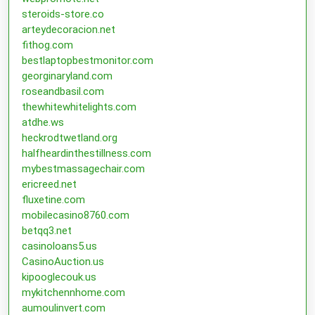
steroids-store.co
arteydecoracion.net
fithog.com
bestlaptopbestmonitor.com
georginaryland.com
roseandbasil.com
thewhitewhitelights.com
atdhe.ws
heckrodtwetland.org
halfheardinthestillness.com
mybestmassagechair.com
ericreed.net
fluxetine.com
mobilecasino8760.com
betqq3.net
casinoloans5.us
CasinoAuction.us
kipooglecouk.us
mykitchennhome.com
aumoulinvert.com