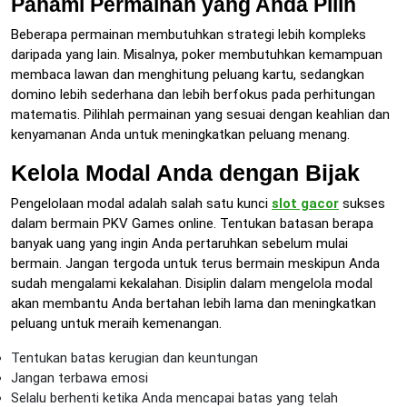
Pahami Permainan yang Anda Pilih
Beberapa permainan membutuhkan strategi lebih kompleks
daripada yang lain. Misalnya, poker membutuhkan kemampuan
membaca lawan dan menghitung peluang kartu, sedangkan
domino lebih sederhana dan lebih berfokus pada perhitungan
matematis. Pilihlah permainan yang sesuai dengan keahlian dan
kenyamanan Anda untuk meningkatkan peluang menang.
Kelola Modal Anda dengan Bijak
Pengelolaan modal adalah salah satu kunci
slot gacor
sukses
dalam bermain PKV Games online. Tentukan batasan berapa
banyak uang yang ingin Anda pertaruhkan sebelum mulai
bermain. Jangan tergoda untuk terus bermain meskipun Anda
sudah mengalami kekalahan. Disiplin dalam mengelola modal
akan membantu Anda bertahan lebih lama dan meningkatkan
peluang untuk meraih kemenangan.
Tentukan batas kerugian dan keuntungan
Jangan terbawa emosi
Selalu berhenti ketika Anda mencapai batas yang telah