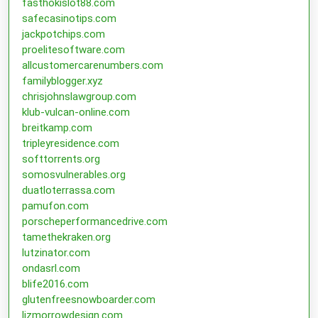
fasthokislot88.com
safecasinotips.com
jackpotchips.com
proelitesoftware.com
allcustomercarenumbers.com
familyblogger.xyz
chrisjohnslawgroup.com
klub-vulcan-online.com
breitkamp.com
tripleyresidence.com
softtorrents.org
somosvulnerables.org
duatloterrassa.com
pamufon.com
porscheperformancedrive.com
tamethekraken.org
lutzinator.com
ondasrl.com
blife2016.com
glutenfreesnowboarder.com
lizmorrowdesign.com