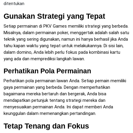
ditentukan
Gunakan Strategi yang Tepat
Setiap permainan di PKV Games memiliki strategi yang berbeda.
Misalnya, dalam permainan poker, menggertak adalah salah satu
teknik yang sering digunakan, namun ini hanya berhasil jika Anda
tahu kapan waktu yang tepat untuk melakukannya. Di sisi lain,
dalam domino, Anda lebih perlu fokus pada kombinasi kartu
yang ada dan memprediksi langkah lawan.
Perhatikan Pola Permainan
Perhatikan pola permainan lawan Anda. Setiap pemain memiliki
gaya permainan yang berbeda. Dengan memperhatikan
bagaimana mereka bertaruh dan bergerak, Anda bisa
mendapatkan petunjuk tentang strategi mereka dan
menyesuaikan permainan Anda. Ini dapat memberi Anda
keunggulan dalam memenangkan pertandingan.
Tetap Tenang dan Fokus