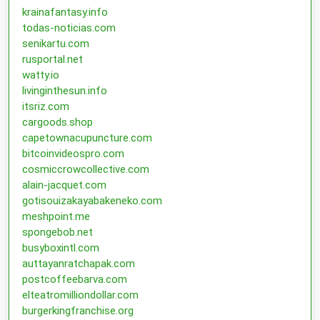
krainafantasy.info
todas-noticias.com
senikartu.com
rusportal.net
watty.io
livinginthesun.info
itsriz.com
cargoods.shop
capetownacupuncture.com
bitcoinvideospro.com
cosmiccrowcollective.com
alain-jacquet.com
gotisouizakayabakeneko.com
meshpoint.me
spongebob.net
busyboxintl.com
auttayanratchapak.com
postcoffeebarva.com
elteatromilliondollar.com
burgerkingfranchise.org