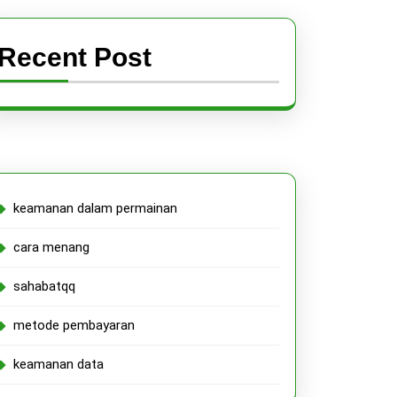
Recent Post
keamanan dalam permainan
cara menang
sahabatqq
metode pembayaran
keamanan data