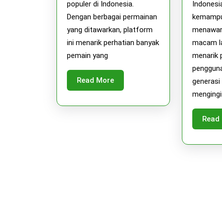
populer di Indonesia.
Indonesi
Dengan berbagai permainan
kemampu
yang ditawarkan, platform
menawar
ini menarik perhatian banyak
macam l
pemain yang
menarik 
pengguna
Read
Read More
generasi
More
menging
Read