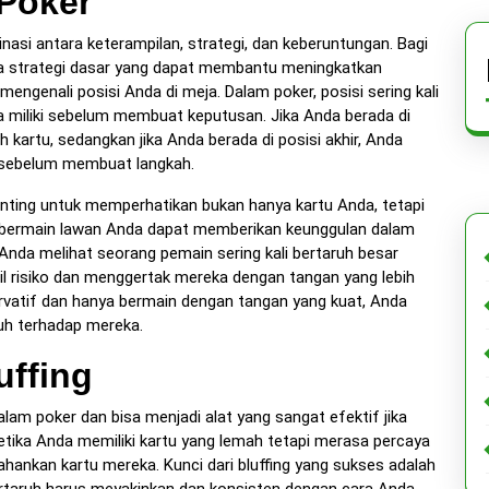
 Poker
si antara keterampilan, strategi, dan keberuntungan. Bagi
a strategi dasar yang dapat membantu meningkatkan
mengenali posisi Anda di meja. Dalam poker, posisi sering kali
miliki sebelum membuat keputusan. Jika Anda berada di
h kartu, sedangkan jika Anda berada di posisi akhir, Anda
 sebelum membuat langkah.
enting untuk memperhatikan bukan hanya kartu Anda, tetapi
ya bermain lawan Anda dapat memberikan keunggulan dalam
 Anda melihat seorang pemain sering kali bertaruh besar
l risiko dan menggertak mereka dengan tangan yang lebih
servatif dan hanya bermain dengan tangan yang kuat, Anda
ruh terhadap mereka.
uffing
alam poker dan bisa menjadi alat yang sangat efektif jika
ketika Anda memiliki kartu yang lemah tetapi merasa percaya
ahankan kartu mereka. Kunci dari bluffing yang sukses adalah