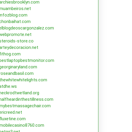
archiesbrooklyn.com
muambeiros.net
infozblog.com
chonbaihat.com
elblogdeoscargonzalez.com
webpromote.net
steroids-store.co
arteydecoracion.net
fithog.com
bestlaptopbestmonitor.com
georginaryland.com
roseandbasil.com
thewhitewhitelights.com
atdhe.ws
heckrodtwetland.org
halfheardinthestillness.com
mybestmassagechair.com
ericreed.net
fluxetine.com
mobilecasino8760.com
betqq3.net