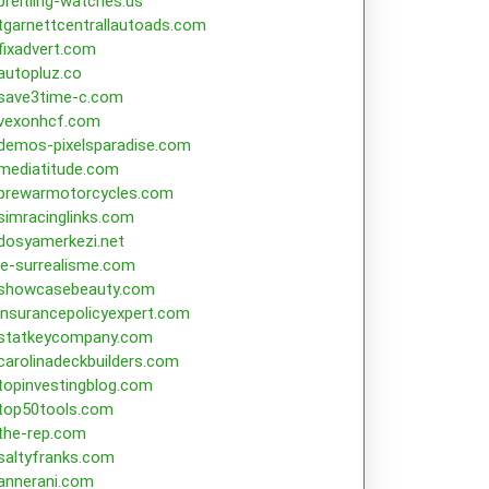
breitling-watches.us
tgarnettcentrallautoads.com
fixadvert.com
autopluz.co
save3time-c.com
vexonhcf.com
demos-pixelsparadise.com
mediatitude.com
prewarmotorcycles.com
simracinglinks.com
dosyamerkezi.net
le-surrealisme.com
showcasebeauty.com
insurancepolicyexpert.com
statkeycompany.com
carolinadeckbuilders.com
topinvestingblog.com
top50tools.com
the-rep.com
saltyfranks.com
annerani.com