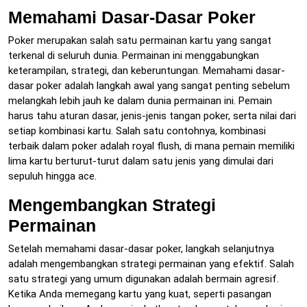
Memahami Dasar-Dasar Poker
Poker merupakan salah satu permainan kartu yang sangat
terkenal di seluruh dunia. Permainan ini menggabungkan
keterampilan, strategi, dan keberuntungan. Memahami dasar-
dasar poker adalah langkah awal yang sangat penting sebelum
melangkah lebih jauh ke dalam dunia permainan ini. Pemain
harus tahu aturan dasar, jenis-jenis tangan poker, serta nilai dari
setiap kombinasi kartu. Salah satu contohnya, kombinasi
terbaik dalam poker adalah royal flush, di mana pemain memiliki
lima kartu berturut-turut dalam satu jenis yang dimulai dari
sepuluh hingga ace.
Mengembangkan Strategi
Permainan
Setelah memahami dasar-dasar poker, langkah selanjutnya
adalah mengembangkan strategi permainan yang efektif. Salah
satu strategi yang umum digunakan adalah bermain agresif.
Ketika Anda memegang kartu yang kuat, seperti pasangan