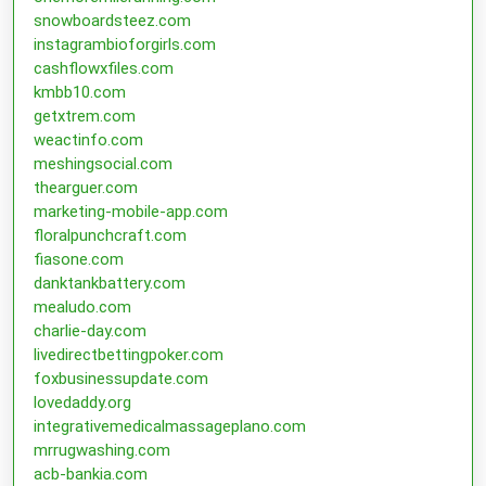
snowboardsteez.com
instagrambioforgirls.com
cashflowxfiles.com
kmbb10.com
getxtrem.com
weactinfo.com
meshingsocial.com
thearguer.com
marketing-mobile-app.com
floralpunchcraft.com
fiasone.com
danktankbattery.com
mealudo.com
charlie-day.com
livedirectbettingpoker.com
foxbusinessupdate.com
lovedaddy.org
integrativemedicalmassageplano.com
mrrugwashing.com
acb-bankia.com