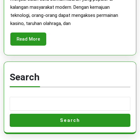
kalangan masyarakat modern. Dengan kemajuan
teknologi, orang-orang dapat mengakses permainan
kasino, taruhan olahraga, dan
Read
Read More
More
Search
Search