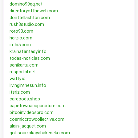
domino99qq.net
directoryoftheweb.com
donttellashton.com
rush3studio.com
roro90.com
herzio.com
in-hi5.com
krainafantasy.info
todas-noticias.com
senikartu.com
rusportal.net
watty.io
livinginthesun.info
itsriz.com
cargoods.shop
capetownacupuncture.com
bitcoinvideospro.com
cosmiccrowcollective.com
alain-jacquet.com
gotisouizakayabakeneko.com