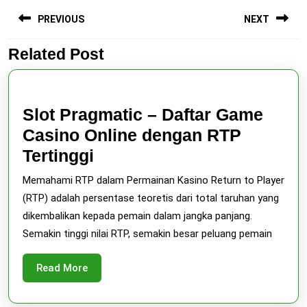
Post
PREVIOUS
NEXT
navigation
Related Post
Previous
Next
post:
post:
Slot Pragmatic – Daftar Game
Casino Online dengan RTP
Slot
Tertinggi
Pragmatic
Memahami RTP dalam Permainan Kasino Return to Player
–
(RTP) adalah persentase teoretis dari total taruhan yang
Daftar
dikembalikan kepada pemain dalam jangka panjang.
Semakin tinggi nilai RTP, semakin besar peluang pemain
Game
Casino
Read
Read More
Online
More
dengan