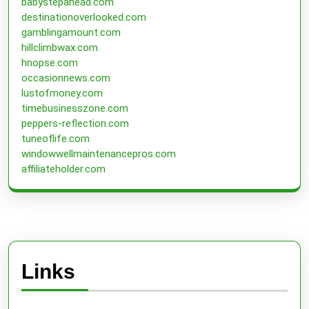
babystepahead.com
destinationoverlooked.com
gamblingamount.com
hillclimbwax.com
hnopse.com
occasionnews.com
lustofmoney.com
timebusinesszone.com
peppers-reflection.com
tuneoflife.com
windowwellmaintenancepros.com
affiliateholder.com
Links