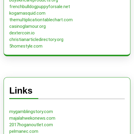
frenchbulldogpuppyforsale.net
kogamasquid.com
themultiplicationtablechart.com
casinoglamour.org
dextercoin.io
christianarticledirectory.org
5homestyle.com
Links
mygamblingstory.com
majalahwekonews.com
2017hoganoutlet.com
pelmanec.com