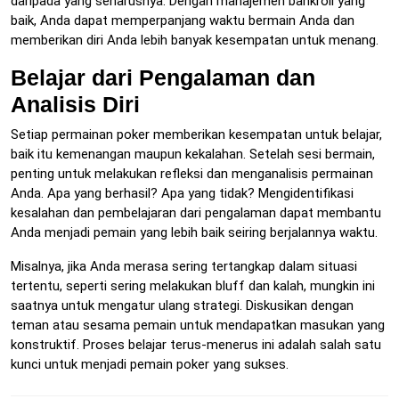
daripada yang seharusnya. Dengan manajemen bankroll yang
baik, Anda dapat memperpanjang waktu bermain Anda dan
memberikan diri Anda lebih banyak kesempatan untuk menang.
Belajar dari Pengalaman dan
Analisis Diri
Setiap permainan poker memberikan kesempatan untuk belajar,
baik itu kemenangan maupun kekalahan. Setelah sesi bermain,
penting untuk melakukan refleksi dan menganalisis permainan
Anda. Apa yang berhasil? Apa yang tidak? Mengidentifikasi
kesalahan dan pembelajaran dari pengalaman dapat membantu
Anda menjadi pemain yang lebih baik seiring berjalannya waktu.
Misalnya, jika Anda merasa sering tertangkap dalam situasi
tertentu, seperti sering melakukan bluff dan kalah, mungkin ini
saatnya untuk mengatur ulang strategi. Diskusikan dengan
teman atau sesama pemain untuk mendapatkan masukan yang
konstruktif. Proses belajar terus-menerus ini adalah salah satu
kunci untuk menjadi pemain poker yang sukses.