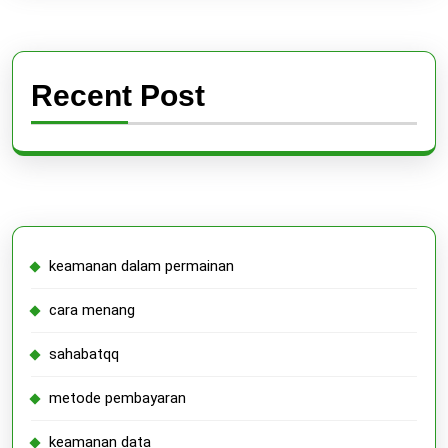
Recent Post
keamanan dalam permainan
cara menang
sahabatqq
metode pembayaran
keamanan data